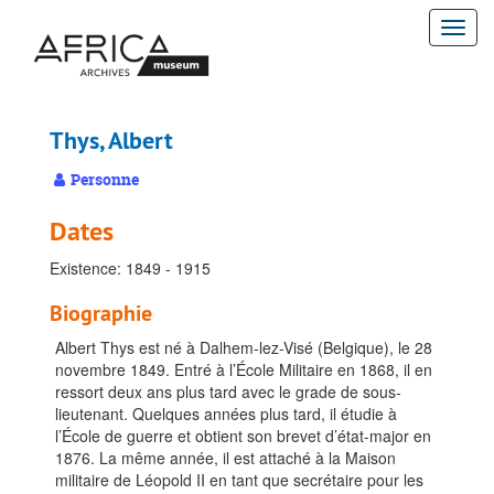
Passer
Togg
au
contenu
navi
principal
Thys, Albert
Personne
Dates
Existence: 1849 - 1915
Biographie
Albert Thys est né à Dalhem-lez-Visé (Belgique), le 28
novembre 1849. Entré à l’École Militaire en 1868, il en
ressort deux ans plus tard avec le grade de sous-
lieutenant. Quelques années plus tard, il étudie à
l’École de guerre et obtient son brevet d’état-major en
1876. La même année, il est attaché à la Maison
militaire de Léopold II en tant que secrétaire pour les