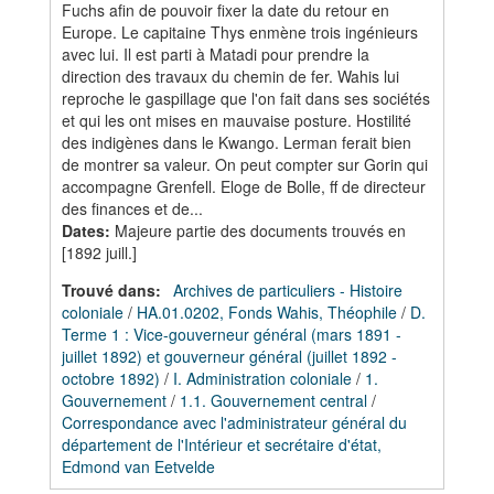
Fuchs afin de pouvoir fixer la date du retour en
Europe. Le capitaine Thys enmène trois ingénieurs
avec lui. Il est parti à Matadi pour prendre la
direction des travaux du chemin de fer. Wahis lui
reproche le gaspillage que l'on fait dans ses sociétés
et qui les ont mises en mauvaise posture. Hostilité
des indigènes dans le Kwango. Lerman ferait bien
de montrer sa valeur. On peut compter sur Gorin qui
accompagne Grenfell. Eloge de Bolle, ff de directeur
des finances et de...
Dates
:
Majeure partie des documents trouvés en
[1892 juill.]
Trouvé dans:
Archives de particuliers - Histoire
coloniale
/
HA.01.0202, Fonds Wahis, Théophile
/
D.
Terme 1 : Vice-gouverneur général (mars 1891 -
juillet 1892) et gouverneur général (juillet 1892 -
octobre 1892)
/
I. Administration coloniale
/
1.
Gouvernement
/
1.1. Gouvernement central
/
Correspondance avec l'administrateur général du
département de l'Intérieur et secrétaire d'état,
Edmond van Eetvelde