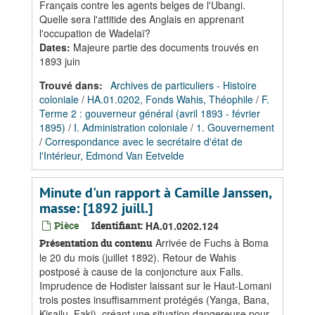
Français contre les agents belges de l'Ubangi.
Quelle sera l'attitide des Anglais en apprenant
l'occupation de Wadelaï?
Dates
:
Majeure partie des documents trouvés en
1893 juin
Trouvé dans:
Archives de particuliers - Histoire
coloniale
/
HA.01.0202, Fonds Wahis, Théophile
/
F.
Terme 2 : gouverneur général (avril 1893 - février
1895)
/
I. Administration coloniale
/
1. Gouvernement
/
Correspondance avec le secrétaire d'état de
l'Intérieur, Edmond Van Eetvelde
Minute d'un rapport à Camille Janssen,
masse: [1892 juill.]
Pièce
Identifiant:
HA.01.0202.124
Arrivée de Fuchs à Boma
Présentation du contenu
le 20 du mois (juillet 1892). Retour de Wahis
postposé à cause de la conjoncture aux Falls.
Imprudence de Hodister laissant sur le Haut-Lomani
trois postes insuffisamment protégés (Yanga, Bana,
Kisailu, Faki), créant une situation dangereuse pour