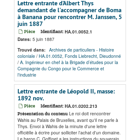
Lettre entrante d’Albert Thys
demandant de l'accompagner de Boma
à Banana pour rencontrer M. Janssen, 5
juin 1887
Pièce
Identifiant:
HA.01.0052.1
Dates
:
5 juin 1887
Trouvé dans:
Archives de particuliers - Histoire
coloniale
/
HA.01.0052, Fonds Liebrecht, Dieudonné
/
A. Ingénieur en chef à la Brigade d’études pour la
Compagnie du Congo pour le Commerce et
l'industrie
Lettre entrante de Léopold II, masse:
1892 nov.
Pièce
Identifiant:
HA.01.0202.213
Le roi doit rencontrer
Présentation du contenu
Wahis au Palais de Bruxelles, avant qu'il ne parle à
Thys. Envoi à Wahis de la minute d'une lettre
officiëlle à écrire pour solliciter l'achat d'un domaine.
Le baron C. Goffinet a les instructions du souverain