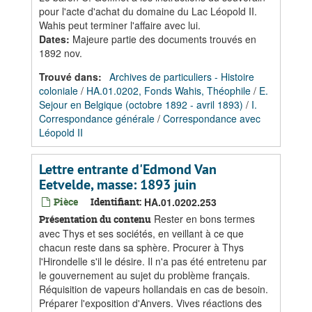
pour l'acte d'achat du domaine du Lac Léopold II.
Wahis peut terminer l'affaire avec lui.
Dates
:
Majeure partie des documents trouvés en
1892 nov.
Trouvé dans:
Archives de particuliers - Histoire
coloniale
/
HA.01.0202, Fonds Wahis, Théophile
/
E.
Sejour en Belgique (octobre 1892 - avril 1893)
/
I.
Correspondance générale
/
Correspondance avec
Léopold II
Lettre entrante d'Edmond Van
Eetvelde, masse: 1893 juin
Pièce
Identifiant:
HA.01.0202.253
Rester en bons termes
Présentation du contenu
avec Thys et ses sociétés, en veillant à ce que
chacun reste dans sa sphère. Procurer à Thys
l'Hirondelle s'il le désire. Il n'a pas été entretenu par
le gouvernement au sujet du problème français.
Réquisition de vapeurs hollandais en cas de besoin.
Préparer l'exposition d'Anvers. Vives réactions des