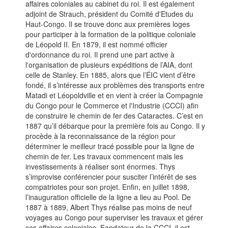
affaires coloniales au cabinet du roi. Il est également
adjoint de Strauch, président du Comité d'Etudes du
Haut-Congo. Il se trouve donc aux premières loges
pour participer à la formation de la politique coloniale
de Léopold II. En 1879, il est nommé officier
d'ordonnance du roi. Il prend une part active à
l'organisation de plusieurs expéditions de l’AIA, dont
celle de Stanley. En 1885, alors que l’ÉIC vient d’être
fondé, il s’intéresse aux problèmes des transports entre
Matadi et Léopoldville et en vient à créer la Compagnie
du Congo pour le Commerce et l'Industrie (CCCI) afin
de construire le chemin de fer des Cataractes. C’est en
1887 qu’il débarque pour la première fois au Congo. Il y
procède à la reconnaissance de la région pour
déterminer le meilleur tracé possible pour la ligne de
chemin de fer. Les travaux commencent mais les
investissements à réaliser sont énormes. Thys
s’improvise conférencier pour susciter l’intérêt de ses
compatriotes pour son projet. Enfin, en juillet 1898,
l’inauguration officielle de la ligne a lieu au Pool. De
1887 à 1889, Albert Thys réalise pas moins de neuf
voyages au Congo pour superviser les travaux et gérer
ses affaires coloniales. Fondateur de la CCCI, il est