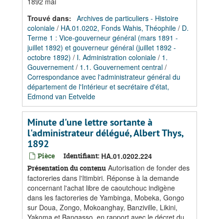
1892 mai
Trouvé dans:
Archives de particuliers - Histoire
coloniale
/
HA.01.0202, Fonds Wahis, Théophile
/
D.
Terme 1 : Vice-gouverneur général (mars 1891 -
juillet 1892) et gouverneur général (juillet 1892 -
octobre 1892)
/
I. Administration coloniale
/
1.
Gouvernement
/
1.1. Gouvernement central
/
Correspondance avec l'administrateur général du
département de l'Intérieur et secrétaire d'état,
Edmond van Eetvelde
Minute d'une lettre sortante à
l'administrateur délégué, Albert Thys,
1892
Pièce
Identifiant:
HA.01.0202.224
Autorisation de fonder des
Présentation du contenu
factoreries dans l'Itimbiri. Réponse à la demande
concernant l'achat libre de caoutchouc indigène
dans les factoreries de Yambinga, Mobeka, Gongo
sur Doua, Zongo, Mokoanghay, Banziville, Likini,
Yakoma et Bangasso, en rapport avec le décret du