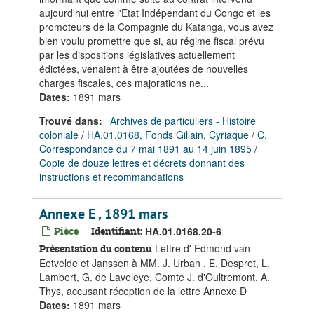
aujourd'hui entre l'Etat Indépendant du Congo et les
promoteurs de la Compagnie du Katanga, vous avez
bien voulu promettre que si, au régime fiscal prévu
par les dispositions législatives actuellement
édictées, venaient à être ajoutées de nouvelles
charges fiscales, ces majorations ne...
Dates
:
1891 mars
Trouvé dans:
Archives de particuliers - Histoire
coloniale
/
HA.01.0168, Fonds Gillain, Cyriaque
/
C.
Correspondance du 7 mai 1891 au 14 juin 1895
/
Copie de douze lettres et décrets donnant des
instructions et recommandations
Annexe E , 1891 mars
Pièce
Identifiant:
HA.01.0168.20-6
Lettre d' Edmond van
Présentation du contenu
Eetvelde et Janssen à MM. J. Urban , E. Despret, L.
Lambert, G. de Laveleye, Comte J. d'Oultremont, A.
Thys, accusant réception de la lettre Annexe D
Dates
:
1891 mars