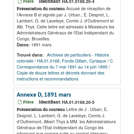
Pièce
Identifiant:
HA.01.0168.20-4
Accusé de réception de
Présentation du contenu
l'Annexe B et signée par J. Urban., E. Despret, L.
Lambert, G. de Laveleye, Comte J. d'Oultremont et
Alb. Thys. Cette lettre est adressée à Messieurs les
Administrateurs Généraux de l'Etat Indépendant du
Congo, Bruxelles.
Dates
:
1891 mars
Trouvé dans:
Archives de particuliers - Histoire
coloniale
/
HA.01.0168, Fonds Gillain, Cyriaque
/
C.
Correspondance du 7 mai 1891 au 14 juin 1895
/
Copie de douze lettres et décrets donnant des
instructions et recommandations
Annexe D, 1891 mars
Pièce
Identifiant:
HA.01.0168.20-5
Lettre de J . Urban, E.
Présentation du contenu
Despret, L. Lambert, G. de Laveleye, Comte J.
d'Oultremont, Albert Thys à MM. les Administrateurs
Généraux de l'Etat Indépendant du Congo les
informant que comme suite au contrat intervenu