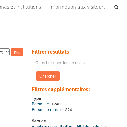
Che
nes et institutions
Information aux visiteurs
les
arc
Filtrer résultats
Chercher
dans
les
résultats
Filtres supplémentaires:
Type
Personne
1740
Personne morale
224
Service
Archives de particuliers - Histoire coloniale