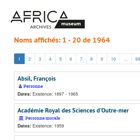
Passer
Passer
au
aux
contenu
résultats
principal
Noms affichés: 1 - 20 de 1964
1
2
3
4
5
6
7
8
9
10
...
9
Absil, François
Personne
Dates
:
Existence: 1897 - 1965
Académie Royal des Sciences d'Outre-mer
Personne morale
Dates
:
Existence: 1959