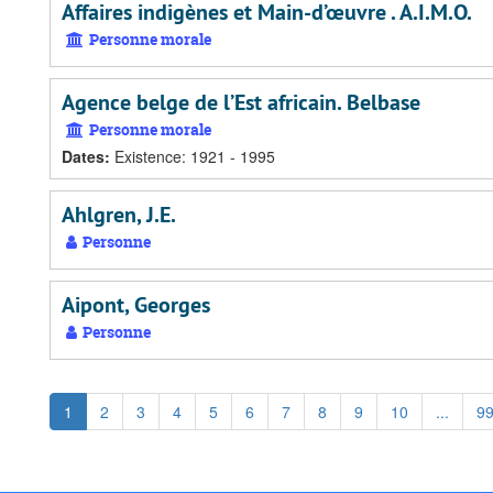
Affaires indigènes et Main-d’œuvre . A.I.M.O.
Personne morale
Agence belge de l’Est africain. Belbase
Personne morale
Dates
:
Existence: 1921 - 1995
Ahlgren, J.E.
Personne
Aipont, Georges
Personne
1
2
3
4
5
6
7
8
9
10
...
9