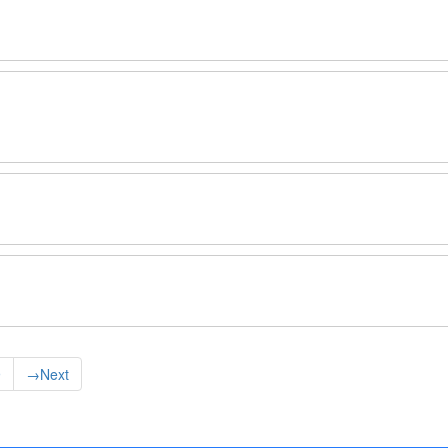
9
→
Next