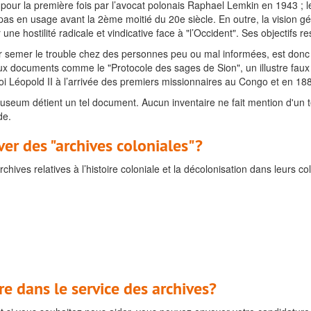
isé pour la première fois par l’avocat polonais Raphael Lemkin en 1943
pas en usage avant la 2ème moitié du 20e siècle. En outre, la vision gé
 hostilité radicale et vindicative face à "l’Occident". Ses objectifs r
semer le trouble chez des personnes peu ou mal informées, est donc un 
faux documents comme le "Protocole des sages de Sion", un illustre faux a
i Léopold II à l’arrivée des premiers missionnaires au Congo et en 1883"
caMuseum détient un tel document. Aucun inventaire ne fait mention d'un
de.
er des "archives coloniales"?
chives relatives à l’histoire coloniale et la décolonisation dans leurs col
re dans le service des archives?