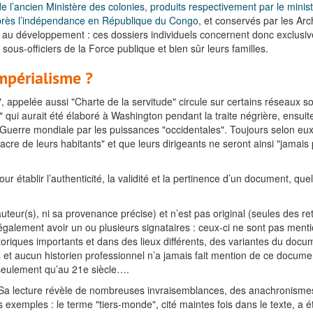
e l’ancien Ministère des colonies, produits respectivement par le minist
après l’indépendance en République du Congo
, et conservés par les Ar
au développement : ces dossiers individuels concernent donc exclusiv
et sous-officiers de la Force publique et bien sûr leurs familles.
Impérialisme ?
 appelée aussi "Charte de la servitude" circule sur certains réseaux so
 qui aurait été élaboré à Washington pendant la traite négrière, ensui
uerre mondiale par les puissances "occidentales". Toujours selon eux,
cre de leurs habitants" et que leurs dirigeants ne seront ainsi "jamais
our établir l’authenticité, la validité et la pertinence d’un document, quel
teur(s), ni sa provenance précise) et n’est pas original (seules des ret
t également avoir un ou plusieurs signataires : ceux-ci ne sont pas men
toriques importants et dans des lieux différents, des variantes du docum
as et aucun historien professionnel n’a jamais fait mention de ce docum
e seulement qu’au 21e siècle….
. Sa lecture révèle de nombreuses invraisemblances, des anachronisme
s exemples : le terme "tiers-monde", cité maintes fois dans le texte, 