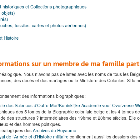
 historiques et Collections photographiques
 objets)
brés)
roches, fossiles, cartes et photos aériennes)
t Histoire
formations sur un membre de ma famille par
éalogique. Nous n'avons pas de listes avec les noms de tous les Belges
issances, des décès et des mariages ou le Ministère des Colonies. Si l
.
contiennent des informations biographiques :
royale des Sciences d’Outre-Mer/Koninklijke Academie voor Overzee
hiques des 5 tomes de la Biographie coloniale belge et les 4 tomes de
ude des structures ? intermédiaires des 19ème et 20ème siècles. Elle c
igieux et des hommes politiques.
énéalogiques des
Archives du Royaume
l de l’Armée et d’Histoire militaire
contiennent aussi les dossiers des mi