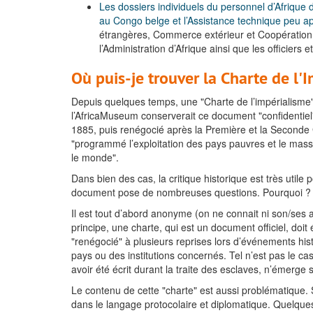
Les dossiers individuels du personnel d’Afrique d
au Congo belge et l’Assistance technique peu 
étrangères, Commerce extérieur et Coopération 
l’Administration d’Afrique ainsi que les officiers 
Où puis-je trouver la Charte de l'
Depuis quelques temps, une "Charte de l’impérialisme",
l’AfricaMuseum conserverait ce document "confidentiel"
1885, puis renégocié après la Première et la Seconde G
"programmé l’exploitation des pays pauvres et le massa
le monde".
Dans bien des cas, la critique historique est très utile p
document pose de nombreuses questions. Pourquoi ?
Il est tout d’abord anonyme (on ne connait ni son/ses au
principe, une charte, qui est un document officiel, doi
"renégocié" à plusieurs reprises lors d’événements his
pays ou des institutions concernés. Tel n’est pas le c
avoir été écrit durant la traite des esclaves, n’émerg
Le contenu de cette "charte" est aussi problématique
dans le langage protocolaire et diplomatique. Quelque