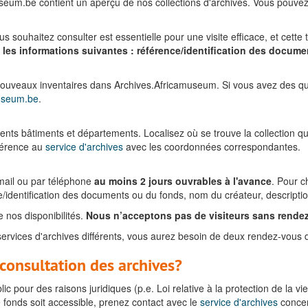
eum.be contient un aperçu de nos collections d'archives. Vous pouvez
souhaitez consulter est essentielle pour une visite efficace, et cette
les informations suivantes : référence/identification des docume
nouveaux inventaires dans Archives.Africamuseum. Si vous avez des que
museum.be
.
érents bâtiments et départements. Localisez où se trouve la collection 
férence au
service d'archives
avec les coordonnées correspondantes.
-mail ou par téléphone
au moins 2 jours ouvrables à l'avance
. Pour 
e/identification des documents ou du fonds, nom du créateur, descripti
 nos disponibilités.
Nous n’acceptons pas de visiteurs sans rende
ervices d'archives différents, vous aurez besoin de deux rendez-vous di
a consultation des archives?
c pour des raisons juridiques (p.e. Loi relative à la protection de la vi
e fonds soit accessible, prenez contact avec le
service d'archives
concer