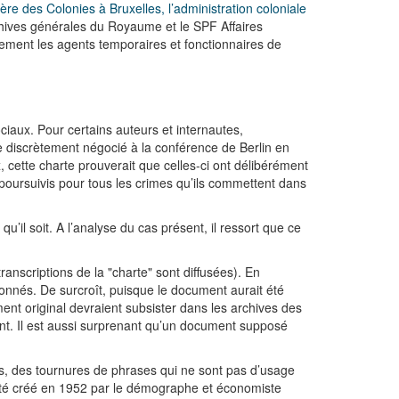
ère des Colonies à Bruxelles, l’administration coloniale
chives générales du Royaume et le SPF Affaires
ement les agents temporaires et fonctionnaires de
ciaux. Pour certains auteurs et internautes,
te discrètement négocié à la conférence de Berlin en
 cette charte prouverait que celles-ci ont délibérément
 poursuivis pour tous les crimes qu’ils commettent dans
 qu’il soit. A l’analyse du cas présent, il ressort que ce
ranscriptions de la "charte" sont diffusées). En
tionnés. De surcroît, puisque le document aurait été
ent original devraient subsister dans les archives des
ent. Il est aussi surprenant qu’un document supposé
s, des tournures de phrases qui ne sont pas d’usage
a été créé en 1952 par le démographe et économiste