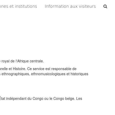
Che
nes et institutions
Information aux visiteurs
les
arc
oyal de l'Afrique centrale.
elle et Histoire. Ce service est responsable de
jets ethnographiques, ethnomusicologiques et historiques
 l’État indépendant du Congo ou le Congo belge. Les