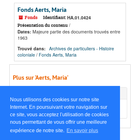
Fonds Aerts, Maria
Fonds
Identifiant:
HA.01.0424
/
Présentation du contenu
Dates
:
Majeure partie des documents trouvés entre
1963
Trouvé dans:
Archives de particuliers - Histoire
coloniale
/
Fonds Aerts, Maria
Plus sur 'Aerts, Maria'
Documents externes
Nous utilisons des cookies sur notre site
Q94097622
Internet. En poursuivant votre navigation sur
ce site, vous acceptez l'utilisation de cookies
nous permettant de vous offrir une meilleure
expérience de notre site.
En savoir plus