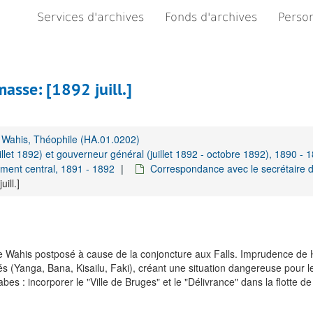
Services d'archives
Fonds d'archives
Person
asse: [1892 juill.]
Wahis, Théophile (HA.01.0202)
llet 1892) et gouverneur général (juillet 1892 - octobre 1892), 1890 - 
ment central, 1891 - 1892
Correspondance avec le secrétaire 
ill.]
de Wahis postposé à cause de la conjoncture aux Falls. Imprudence de 
és (Yanga, Bana, Kisailu, Faki), créant une situation dangereuse pour l
es : incorporer le "Ville de Bruges" et le "Délivrance" dans la flotte d