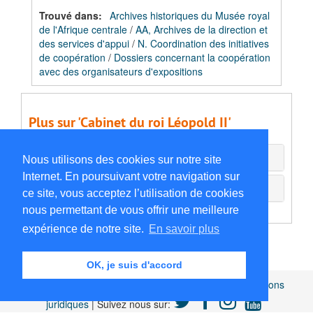
Trouvé dans:
Archives historiques du Musée royal
de l'Afrique centrale
/
AA, Archives de la direction et
des services d'appui
/
N. Coordination des initiatives
de coopération
/
Dossiers concernant la coopération
avec des organisateurs d'expositions
Plus sur 'Cabinet du roi Léopold II'
Agents associés
Nous utilisons des cookies sur notre site
Internet. En poursuivant votre navigation sur
Documents externes
ce site, vous acceptez l’utilisation de cookies
nous permettant de vous offrir une meilleure
expérience de notre site.
En savoir plus
OK, je suis d'accord
Africamuseum.be
|
Collections et bibliothèques
|
Mentions
juridiques
| Suivez nous sur: