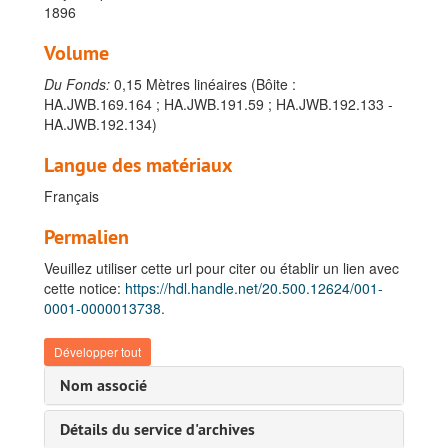
1896
Volume
Du Fonds:
0,15 Mètres linéaires (Bôite :
HA.JWB.169.164 ; HA.JWB.191.59 ; HA.JWB.192.133 -
HA.JWB.192.134)
Langue des matériaux
Français
Permalien
Veuillez utiliser cette url pour citer ou établir un lien avec
cette notice:
https://hdl.handle.net/20.500.12624/001-
0001-0000013738.
Développer tout
Nom associé
Détails du service d'archives