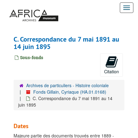
Passer
Togg
au
contenu
navi
principal
C. Correspondance du 7 mai 1891 au
14 juin 1895
Sous-fonds
Citation
Archives de particuliers - Histoire coloniale
Fonds Gillain, Cyriaque (HA.01.0168)
C. Correspondance du 7 mai 1891 au 14
juin 1895
Dates
Majeure partie des documents trouvés entre 1889 -