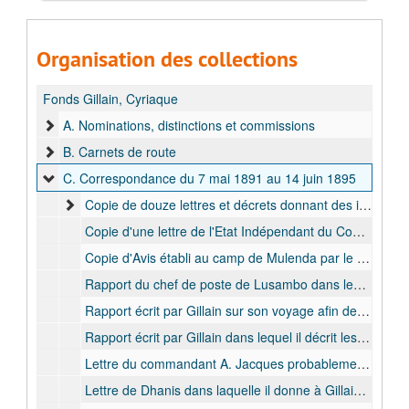
Organisation des collections
Fonds Gillain, Cyriaque
A. Nominations, distinctions et commissions
B. Carnets de route
C. Correspondance du 7 mai 1891 au 14 juin 1895
Copie de douze lettres et décrets donnant des instructions et recommandations, 1894 mai - juin 1895
Copie d'une lettre de l'Etat Indépendant du Congo remise au cap. Stairs commandant de l'expédition de la British South Africa C° et signée par A.Legat commandant la Station du Katanga dans laquelle il lui donne des informations afin d'éviter des erreurs qui pourraient être commises par rapport à l'expédition marchant sous pavillon anglais dans le Katanga, bulk: 1892 janv.
Copie d'Avis établi au camp de Mulenda par le commissaire de district Dhanis et dans lequel il donne ses instructions à Katambué, Gongo Lutete, de Wauters et au chef de poste de Lusambo, bulk: 1892 septembre
Rapport du chef de poste de Lusambo dans lequel il décrit ses difficultés avec Pania, bulk: 1892 juillet-août
Rapport écrit par Gillain sur son voyage afin de rejoindre l'expédition Dhanis, bulk: s.d.
Rapport écrit par Gillain dans lequel il décrit les évènements qui se sont déroulés lors du "Combat du 26 février 1893", bulk: s.d.
Lettre du commandant A. Jacques probablement adressée à Gillain et par laquelle il prend de ses nouvelles, bulk: s.d.
Lettre de Dhanis dans laquelle il donne à Gillain des détails sur ses décisions, bulk: s.d.