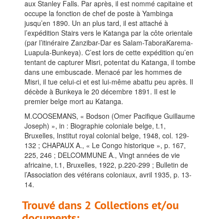
aux Stanley Falls. Par après, il est nommé capitaine et
occupe la fonction de chef de poste à Yambinga
jusqu’en 1890. Un an plus tard, il est attaché à
l’expédition Stairs vers le Katanga par la côte orientale
(par l’itinéraire Zanzibar-Dar es Salam-TaboraKarema-
Luapula-Bunkeya). C’est lors de cette expédition qu’en
tentant de capturer Misri, potentat du Katanga, il tombe
dans une embuscade. Menacé par les hommes de
Misri, il tue celui-ci et est lui-même abattu peu après. Il
décède à Bunkeya le 20 décembre 1891. Il est le
premier belge mort au Katanga.
M.COOSEMANS, « Bodson (Omer Pacifique Guillaume
Joseph) », in : Biographie coloniale belge, t.1,
Bruxelles, Institut royal colonial belge, 1948, col. 129-
132 ; CHAPAUX A., « Le Congo historique », p. 167,
225, 246 ; DELCOMMUNE A., Vingt années de vie
africaine, t.1, Bruxelles, 1922, p.220-299 ; Bulletin de
l’Association des vétérans coloniaux, avril 1935, p. 13-
14.
Trouvé dans 2 Collections et/ou
documents: