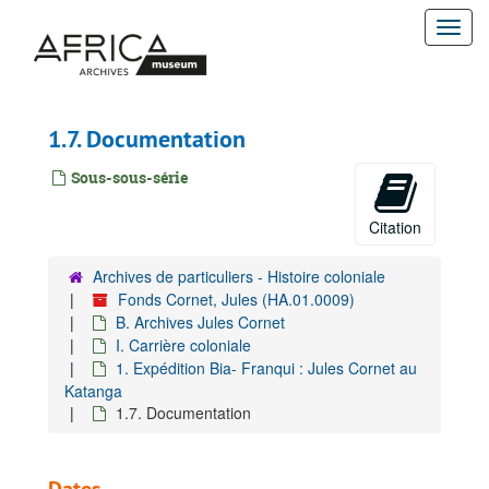
Passer
Togg
au
contenu
navi
principal
1.7. Documentation
Sous-sous-série
Citation
Archives de particuliers - Histoire coloniale
Fonds Cornet, Jules (HA.01.0009)
B. Archives Jules Cornet
I. Carrière coloniale
1. Expédition Bia- Franqui : Jules Cornet au
Katanga
1.7. Documentation