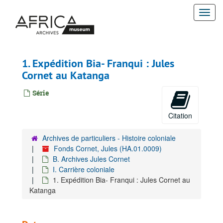
Passer
Togg
au
contenu
navi
principal
1. Expédition Bia- Franqui : Jules
Cornet au Katanga
Série
Citation
Archives de particuliers - Histoire coloniale
Fonds Cornet, Jules (HA.01.0009)
B. Archives Jules Cornet
I. Carrière coloniale
1. Expédition Bia- Franqui : Jules Cornet au
Katanga