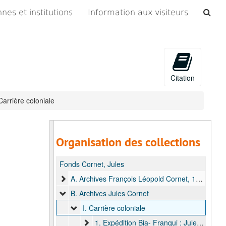
Che
nes et institutions
Information aux visiteurs
les
arc
Citation
 Carrière coloniale
Organisation des collections
Fonds Cornet, Jules
A. Archives François Léopold Cornet, 1864-1889
B. Archives Jules Cornet
I. Carrière coloniale
1. Expédition Bia- Franqui : Jules Cornet au Katanga