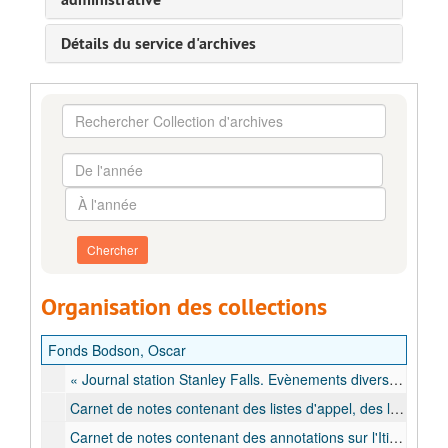
Détails du service d'archives
Rechercher
Collection
d'archives
De
l'année
À
l'année
Organisation des collections
Fonds Bodson, Oscar
« Journal station Stanley Falls. Evènements divers », carnet de notes reprenant les événements de la station des Stanley Falls, 16 juin 1887 - 8 mai 1889
Carnet de notes contenant des listes d'appel, des listes de vivres, des itinéraires et des dessins, 15 juin 1888 - [31 janvier] 1890
Carnet de notes contenant des annotations sur l'Itimbiri, 10 - 11 mars 1890