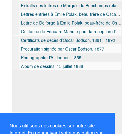
Extraits des lettres de Marquis de Bonchamps relative à Oscar Bodson, 1891 - 1892
Lettres entrèes à Emile Polak, beau-frère de Oscar Bodson, concernant les circonstance de la mort de Oscar Bodson, 1892
Lettre de Delforge à Emile Polak, beau-frère de Oscar Bodson, concernant l’envoi d’une lettre d’Oscar avec des nouvelles dès son arrivée à Boma, 1888
Quittance de Edouard Mahute pour la reception d’un fusil, 1890
Certificats de décès d’Oscar Bodson, 1891 - 1892
Procuration signée par Oscar Bodson, 1877
Photographie d’A. Jaques, 1855
Album de dessins, 15 juillet 1888
Nous utilisons des cookies sur notre site
Internet. En poursuivant votre navigation sur