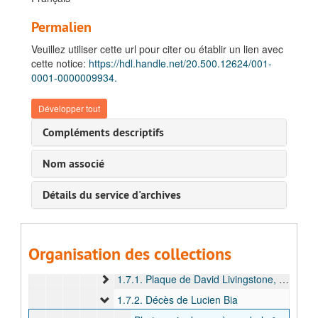
Permalien
Fonds Cornet, Jules
Veuillez utiliser cette url pour citer ou établir un lien avec
A. Archives François Léopold Cornet, 1864-1889
cette notice:
https://hdl.handle.net/20.500.12624/001-
B. Archives Jules Cornet
0001-0000009934.
I. Carrière coloniale
Développer tout
1. Expédition Bia- Franqui : Jules Cornet au Katanga
Compléments descriptifs
1.1. Correspondance générale, 1891
1.2. Correspondance privée, 1891
Nom associé
1.3. Correspondance avec les membres de l'expédition, 1892
Détails du service d'archives
1.4. Carnets de route, 1891-1892
1.5. Carnets de notes, 1891-1893
1.6. Résumé, s.d.
Organisation des collections
1.7. Documentation
1.7.1. Plaque de David Livingstone, 1892
1.7.2. Décès de Lucien Bia