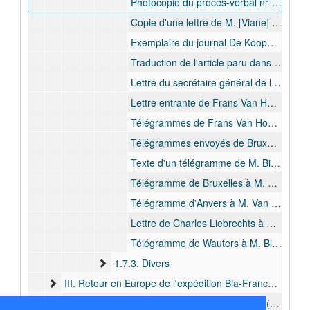
Photocopie du procès-verbal n° 13 du décès de Lucien Bia, le 30 août 1892, et du procès-verbal n° 14 du décès d' Oscar Bodson, le 20 décembre 1891, bulk: 1892 août
Copie d'une lettre de M. [Viane] à Jan Pauwels concernant le soi-disant massacre des expéditions Jules Jacques, Léopold Joubert et Lucien Bia, bulk: 1892 oct.
Exemplaire du journal De Koophandel du 25 novembre 1892 contenant l'article par Jan Pauwels concernant le massacre des expéditions Jules Jacques, Léopold Joubert et Lucien Bia, bulk: 1892 nov.
Traduction de l'article paru dans le journal De Koophandel au sujet du massacre des expéditions Jules Jacques, Léopold Joubert et Lucien Bia, bulk: 1892 nov.
Lettre du secrétaire général de la Compagnie du Katanga, Alphonse-Jules Wauters, à Henri Bia, avocat à Liège et frère de Lucien Bia, au sujet du désastre annoncé par le journal De Koophandel, bulk: 1892 nov.
Lettre entrante de Frans Van Hoof donnant la traduction de l'article “De Koophandel” au sujet du massacre des expéditions Jacques, Joubert et Bia, bulk: 1892 nov.
Télégrammes de Frans Van Hoof , J. De Deken, Charles Liebrechts, Paul Billiet, Alphonse Wauters à Henri Bia, avocat à Liège, au sujet des rumeurs du massacre des expéditions Jacques, Joubert et Bia, bulk: 1892 nov.
Télégrammes envoyés de Bruxelles à M. Bia, avocat à Liège, au sujet des rumeurs du massacre des expéditions Jacques, Joubert et Bia, signés “Afrique”, bulk: 1892 nov.
Texte d'un télégramme de M. Bia, avocat à Liège, adressé à “Etat Congo, rue Bréderode, Bruxelles”, demandant des renseignements, bulk: 1892 nov.
Télégramme de Bruxelles à M. Bia,avocat à Liège, disant avoir reçu un télégramme du Congo ne faisant aucune allusion au prétendu massacre de l'expédition Bia, signé “Afrique”, bulk: 1892 nov.
Télégramme d'Anvers à M. Van Hoof, Marché aux Grains, Liège, et signé “Sus”, bulk: 1892 nov.
Lettre de Charles Liebrechts à M. Bia, avocat à Liège, concernant des rumeurs des expéditions Jacques, Joubert et Bia, bulk: 1892 déc.
Télégramme de Wauters à M. Bia, avocat à Liège disant que les bruits inquiétants sont faux, bulk: 1892 déc.
1.7.3. Divers
III. Retour en Europe de l'expédition Bia-Francqui (1893)
IV. Second voyage de Jules Cornet au Congo (1895)