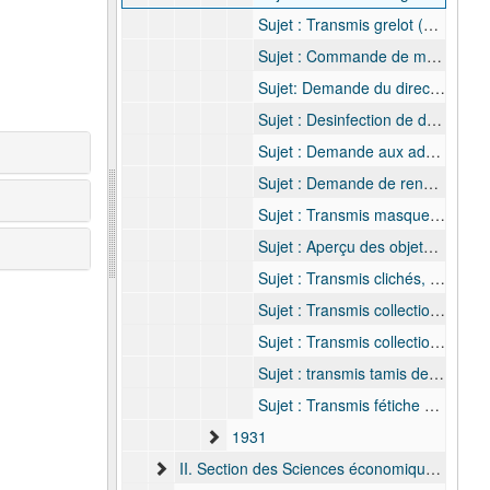
Sujet : Transmis grelot (Don dr. Bourguignon), 20 septembre 1930
Sujet : Commande de matériaux, 1 août 1930 - 25 septembre 1930
Sujet: Demande du directeur pour faire parvenir mensuellement le relevé des collections reçues, 10 octobre 1930
Sujet : Desinfection de deux masque en possessions des Soeurs de l'Union au Sacré-Coeur à Hoegaarden, 26 août 1930 - 18 octobre 1930
Sujet : Demande aux administrateurs territoriaux de Lumuna et Lokandu pour envoyer des masques et figurines d'ivoire utilisés dans les sociétés secrètes, 18 octobre 1930
Sujet : Demande de renseignements sur un masque par A. Smeyers, 29 septembre 1930
Sujet : Transmis masque Kioko (don A. Gohr), 23 octobre 1930 - 28 octobre 1930
Sujet : Aperçu des objets reçus, 29 octobre 1930
Sujet : Transmis clichés, 3 décembre 1930
Sujet : Transmis collection Musées Royaux d'art et d'Histoire, 16 décembre 1930
Sujet : Transmis collections ethnographiques (masques) Requier, 19 décembre 1930
Sujet : transmis tamis de la région de Buta ( Don Hutsebaut, 19 décembre 1930
Sujet : Transmis fétiche à clous provenant de Banane (Don Hennequin), 29 décembre 1930
1931
II. Section des Sciences économiques et le Laboratoire de chimie, et ultérieurement de la section d’Économie, 1910-1931