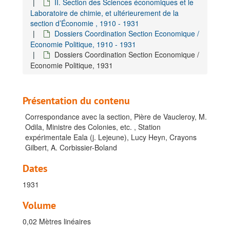
Archives de la direction et des services d'appui
II. Section des Sciences économiques et le
Laboratoire de chimie, et ultérieurement de la
A. Gestion administrative-juridique, 1895-1960
section d’Économie , 1910 - 1931
B. Gestion financière, 1924-1928
Dossiers Coordination Section Economique /
Economie Politique, 1910 - 1931
C. Gestion financière du patrimoine, 1908-1909
Dossiers Coordination Section Economique /
D. Gestion matérielle, surveillance et sécurite, 1896-1930
Economie Politique, 1931
E. Coordination initiatives de collaboration, 1963-1989
F. Gestion du personnel
Présentation du contenu
G. Gestion ICT
Correspondance avec la section, Pière de Vaucleroy, M.
H. Coördination Stratégique
Odila, Ministre des Colonies, etc. , Station
I. Coordination Gestion de collection, 1898-1989
expérimentale Eala (j. Lejeune), Lucy Heyn, Crayons
Gilbert, A. Corbissier-Boland
J. Coordination des expositions, 1910 - 1931
K. Coordination de la recherche scientifique, 1903-1932
Dates
L. Coordination des sections et des services, 1910-1971
1931
I. Section Ethnographique, 1910-1931
Volume
II. Section des Sciences économiques et le Laboratoire de chimie, et ultérieurement de la section d’Économie, 1910-1931
0,02 Mètres linéaires
Dossiers Coordination Section Economique / Economie Politique, 1910-1931