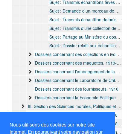
Sujet : Transmis échantillons fèves de cacao des plantations de Lukolela par M. Bellefroid, 19 janvier 1931
Sujet : Demande d'un morceau de bois de Kambala par Pierre de Vaucleroy, 15 mars 1931 - 21 mars 1931
Sujet : Transmis échantillon de bois provenant de Komi par M. Ghesquière, 20 mars 1913
Sujet : Transmis d'une collection de planchettes de bois de la région d'Elisabethville par Mme Tinant, 16 mars 1931
Sujet : Partage au Ministère du dossier du Jardin Botanique d'Eala ( Corbisier-Baland) relatif à l'étude des plantes à huiles chaumoogriques, 27 janvier 1931 - 17 mars 1931
Sujet : Dossier relatif aux échantillons quiquina (Dierickx, Régie des Plantations de la Colonie, Commissiare de district de Kivu), 23 mars 1931 - 3 avril 1931
Dossiers concernant des collections en ivoire, 1910-1923
Dossiers concernant des maquettes, 1910-1912
Dossiers concernant l'amènegement de la section d'importation, 1910
Dossiers concernant le Laboratoire de Chimie, 1911-1921
Dossiers concernant des fournisseurs, 1910
Dossiers concernant la Economie Politique (généralités), 1920-1924
III. Section des Sciences morales, Politiques et Historiques, 1910-1931
IV. Section des Sciences Naturelles, 1910-1928
V. Section d’Anthropologie et Préhistoire et, ultérieurement, de la section de Préhistoire, 1928-1931
Nous utilisons des cookies sur notre site
VI. Section de Géologie et Minéralogie et, ultérieurement la section de Géologie
Internet. En poursuivant votre navigation sur