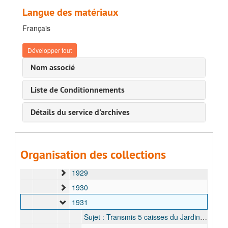
1910
Langue des matériaux
1911 - 1912
Français
1912-1913
Développer tout
1914
Nom associé
1919
1920 - 1923
Liste de Conditionnements
1924
Détails du service d'archives
1925
1926
1927
Organisation des collections
1928
1929
1930
1931
Sujet : Transmis 5 caisses du Jardin Botanique d'Eala par M. Corbisier-Baland, 12 janvier 1931