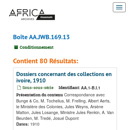
Passer
Togg
au
contenu
navi
principal
Boîte AA.JWB.169.13
Conditionnement
Contient 80 Résultats:
Dossiers concernant des collections en
ivoire, 1910
Sous-sous-série
Identifiant:
AA.1-B.I.1
Correspondance avec
Présentation du contenu
Bunge & Co, M. Tochelius, M. Frelling, Albert Aerts,
le Ministère des Colonies, Jules Weyns, Arsène
Matton, Jules Losange, Ministre Jules Renkin, A. Van
Beurden, M. Tredé, Josué Dupont
Dates
:
1910