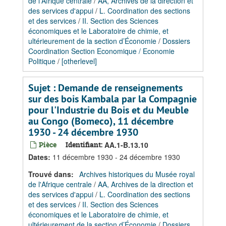
de l'Afrique centrale
/
AA, Archives de la direction et
des services d'appui
/
L. Coordination des sections
et des services
/
II. Section des Sciences
économiques et le Laboratoire de chimie, et
ultérieurement de la section d’Économie
/
Dossiers
Coordination Section Economique / Economie
Politique
/
[otherlevel]
Sujet : Demande de renseignements
sur des bois Kambala par la Compagnie
pour l'Industrie du Bois et du Meuble
au Congo (Bomeco), 11 décembre
1930 - 24 décembre 1930
Pièce
Identifiant:
AA.1-B.13.10
Dates
:
11 décembre 1930 - 24 décembre 1930
Trouvé dans:
Archives historiques du Musée royal
de l'Afrique centrale
/
AA, Archives de la direction et
des services d'appui
/
L. Coordination des sections
et des services
/
II. Section des Sciences
économiques et le Laboratoire de chimie, et
ultérieurement de la section d’Économie
/
Dossiers