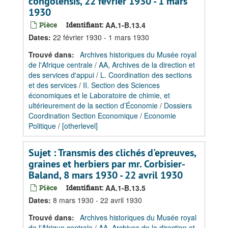
congolensis, 22 février 1930 - 1 mars
1930
Pièce
Identifiant:
AA.1-B.13.4
Dates
:
22 février 1930 - 1 mars 1930
Trouvé dans:
Archives historiques du Musée royal
de l'Afrique centrale
/
AA, Archives de la direction et
des services d'appui
/
L. Coordination des sections
et des services
/
II. Section des Sciences
économiques et le Laboratoire de chimie, et
ultérieurement de la section d’Économie
/
Dossiers
Coordination Section Economique / Economie
Politique
/
[otherlevel]
Sujet : Transmis des clichés d'epreuves,
graines et herbiers par mr. Corbisier-
Baland, 8 mars 1930 - 22 avril 1930
Pièce
Identifiant:
AA.1-B.13.5
Dates
:
8 mars 1930 - 22 avril 1930
Trouvé dans:
Archives historiques du Musée royal
de l'Afrique centrale
/
AA, Archives de la direction et