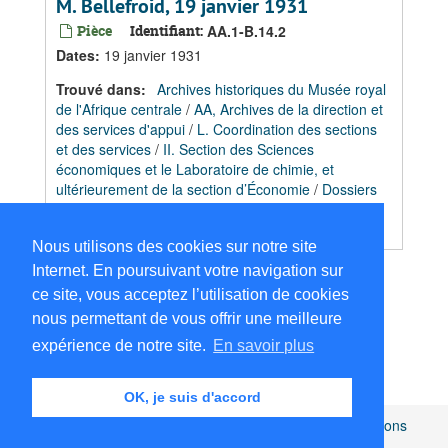
M. Bellefroid, 19 janvier 1931
Pièce
Identifiant:
AA.1-B.14.2
Dates
:
19 janvier 1931
Trouvé dans:
Archives historiques du Musée royal
de l'Afrique centrale
/
AA, Archives de la direction et
des services d'appui
/
L. Coordination des sections
et des services
/
II. Section des Sciences
économiques et le Laboratoire de chimie, et
ultérieurement de la section d’Économie
/
Dossiers
Coordination Section Economique / Economie
Politique
/
[otherlevel]
Nous utilisons des cookies sur notre site
Internet. En poursuivant votre navigation sur
ce site, vous acceptez l’utilisation de cookies
1
2
3
4
nous permettant de vous offrir une meilleure
expérience de notre site.
En savoir plus
OK, je suis d'accord
Africamuseum.be
|
Collections et bibliothèques
|
Mentions