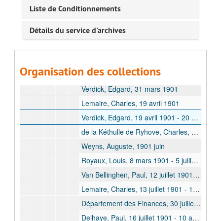
1900
Liste de Conditionnements
1901
Détails du service d'archives
Cabra, Alphonse, 1901 janvier
Dubreucq, René, 13 janvier 1901 - 3 mars 1901
de la Kéthulle de Ryhove, Charles, 16 janvier 1901 - 31 mars 1901
Organisation des collections
Van Bellinghen, Paul, février 1901 - 31 mars 1901
Verdick, Edgard, 31 mars 1901
Lemaire, Charles, 19 avril 1901
Verdick, Edgard, 19 avril 1901 - 20 avril 1901
de la Kéthulle de Ryhove, Charles, 5 mars 1901 - 4 mai 1901
Weyns, Auguste, 1901 juin
Royaux, Louis, 8 mars 1901 - 5 juillet 1901
Van Bellinghen, Paul, 12 juillet 1901 - 16 juillet 1901
Lemaire, Charles, 13 juillet 1901 - 16 juillet 1901
Département des Finances, 30 juillet 1901
Delhaye, Paul, 16 juillet 1901 - 10 août 1901