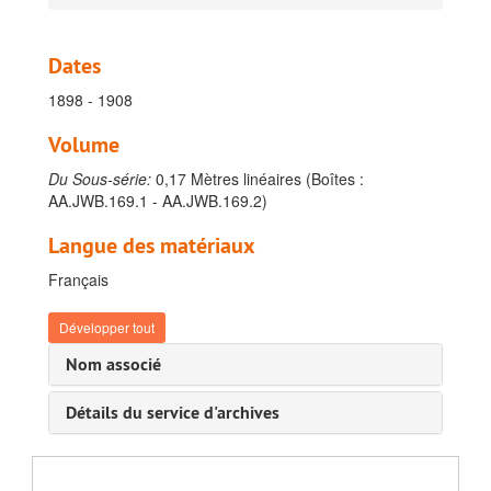
Dates
1898 - 1908
Archives de la direction et des services d'appui
Volume
A. Gestion administrative-juridique, 1895-1960
Du Sous-série:
0,17 Mètres linéaires (Boîtes :
B. Gestion financière, 1924-1928
AA.JWB.169.1 - AA.JWB.169.2)
C. Gestion financière du patrimoine, 1908-1909
Langue des matériaux
D. Gestion matérielle, surveillance et sécurite, 1896-1930
Français
E. Coordination initiatives de collaboration, 1963-1989
F. Gestion du personnel
Développer tout
G. Gestion ICT
Nom associé
H. Coördination Stratégique
Détails du service d'archives
I. Coordination Gestion de collection, 1898-1989
I. Période avant 1910, 1898-1909
Dossiers concernant l'envoi des collections, 1898-1908