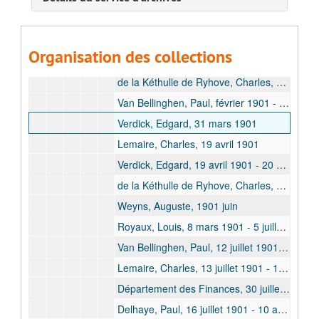
1901
Cabra, Alphonse, 1901 janvier
Organisation des collections
Dubreucq, René, 13 janvier 1901 - 3 mars 1901
de la Kéthulle de Ryhove, Charles, 16 janvier 1901 - 31 mars 1901
Van Bellinghen, Paul, février 1901 - 31 mars 1901
Verdick, Edgard, 31 mars 1901
Lemaire, Charles, 19 avril 1901
Verdick, Edgard, 19 avril 1901 - 20 avril 1901
de la Kéthulle de Ryhove, Charles, 5 mars 1901 - 4 mai 1901
Weyns, Auguste, 1901 juin
Royaux, Louis, 8 mars 1901 - 5 juillet 1901
Van Bellinghen, Paul, 12 juillet 1901 - 16 juillet 1901
Lemaire, Charles, 13 juillet 1901 - 16 juillet 1901
Département des Finances, 30 juillet 1901
Delhaye, Paul, 16 juillet 1901 - 10 août 1901