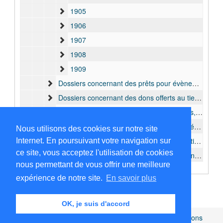
1905
1906
1907
1908
1909
Dossiers concernant des prêts pour évènements ou expositions, 1898 - 1909
Dossiers concernant des dons offerts au tiers, 1899-1909
Dossiers concernant l'achat des collections, 1899-1909
Documents concernant les conditions matérielles d'une envoi des collections, 1900-1909
Nous utilisons des cookies sur notre site
Dossiers concernant l' échange des collections, 1900-1908
Internet. En poursuivant votre navigation sur
ce site, vous acceptez l'utilisation de cookies
Dossiers concernant la vente des collections, 1900-1901
nous permettant de vous offrir une meilleure
Dossiers concernant les objets à photographier, 1908-1909
expérience de notre site.
En savoir plus
Dossiers concernant l'envoi des collections de Mammifères, 1896-1908
II. Période 1910-1989
OK, je suis d'accord
J. Coordination des expositions, 1910 - 1931
Africamuseum.be
|
Collections et bibliothèques
|
Mentions