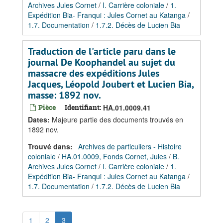
Archives Jules Cornet
/
I. Carrière coloniale
/
1.
Expédition Bia- Franqui : Jules Cornet au Katanga
/
1.7. Documentation
/
1.7.2. Décès de Lucien Bia
Traduction de l'article paru dans le
journal De Koophandel au sujet du
massacre des expéditions Jules
Jacques, Léopold Joubert et Lucien Bia,
masse: 1892 nov.
Pièce
Identifiant:
HA.01.0009.41
Dates
:
Majeure partie des documents trouvés en
1892 nov.
Trouvé dans:
Archives de particuliers - Histoire
coloniale
/
HA.01.0009, Fonds Cornet, Jules
/
B.
Archives Jules Cornet
/
I. Carrière coloniale
/
1.
Expédition Bia- Franqui : Jules Cornet au Katanga
/
1.7. Documentation
/
1.7.2. Décès de Lucien Bia
1
2
3