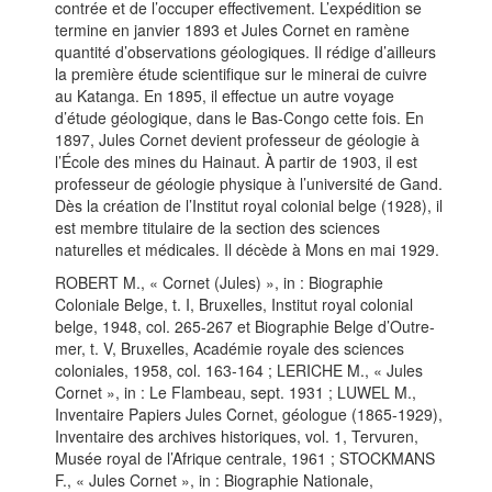
contrée et de l’occuper effectivement. L’expédition se
termine en janvier 1893 et Jules Cornet en ramène
quantité d’observations géologiques. Il rédige d’ailleurs
la première étude scientifique sur le minerai de cuivre
au Katanga. En 1895, il effectue un autre voyage
d’étude géologique, dans le Bas-Congo cette fois. En
1897, Jules Cornet devient professeur de géologie à
l’École des mines du Hainaut. À partir de 1903, il est
professeur de géologie physique à l’université de Gand.
Dès la création de l’Institut royal colonial belge (1928), il
est membre titulaire de la section des sciences
naturelles et médicales. Il décède à Mons en mai 1929.
ROBERT M., « Cornet (Jules) », in : Biographie
Coloniale Belge, t. I, Bruxelles, Institut royal colonial
belge, 1948, col. 265-267 et Biographie Belge d’Outre-
mer, t. V, Bruxelles, Académie royale des sciences
coloniales, 1958, col. 163-164 ; LERICHE M., « Jules
Cornet », in : Le Flambeau, sept. 1931 ; LUWEL M.,
Inventaire Papiers Jules Cornet, géologue (1865-1929),
Inventaire des archives historiques, vol. 1, Tervuren,
Musée royal de l’Afrique centrale, 1961 ; STOCKMANS
F., « Jules Cornet », in : Biographie Nationale,