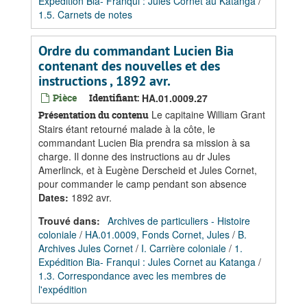
Expédition Bia- Franqui : Jules Cornet au Katanga
/
1.5. Carnets de notes
Ordre du commandant Lucien Bia
contenant des nouvelles et des
instructions , 1892 avr.
Pièce
Identifiant:
HA.01.0009.27
Le capitaine William Grant
Présentation du contenu
Stairs étant retourné malade à la côte, le
commandant Lucien Bia prendra sa mission à sa
charge. Il donne des instructions au dr Jules
Amerlinck, et à Eugène Derscheid et Jules Cornet,
pour commander le camp pendant son absence
Dates
:
1892 avr.
Trouvé dans:
Archives de particuliers - Histoire
coloniale
/
HA.01.0009, Fonds Cornet, Jules
/
B.
Archives Jules Cornet
/
I. Carrière coloniale
/
1.
Expédition Bia- Franqui : Jules Cornet au Katanga
/
1.3. Correspondance avec les membres de
l'expédition