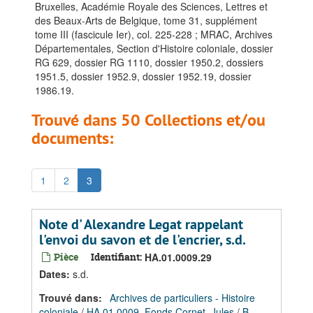
Bruxelles, Académie Royale des Sciences, Lettres et
des Beaux-Arts de Belgique, tome 31, supplément
tome III (fascicule Ier), col. 225-228 ; MRAC, Archives
Départementales, Section d'Histoire coloniale, dossier
RG 629, dossier RG 1110, dossier 1950.2, dossiers
1951.5, dossier 1952.9, dossier 1952.19, dossier
1986.19.
Trouvé dans 50 Collections et/ou
documents:
1
2
3
Note d' Alexandre Legat rappelant
l'envoi du savon et de l'encrier, s.d.
Pièce
Identifiant:
HA.01.0009.29
Dates
:
s.d.
Trouvé dans:
Archives de particuliers - Histoire
coloniale
/
HA.01.0009, Fonds Cornet, Jules
/
B.