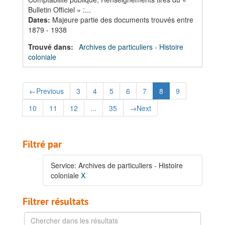
Bulletin Officiel » :...
Dates
:
Majeure partie des documents trouvés entre
1879 - 1938
Trouvé dans:
Archives de particuliers - Histoire
coloniale
←
Previous
3
4
5
6
7
8
9
10
11
12
...
35
→
Next
Filtré par
Service: Archives de particuliers - Histoire
coloniale
X
Filtrer résultats
Chercher