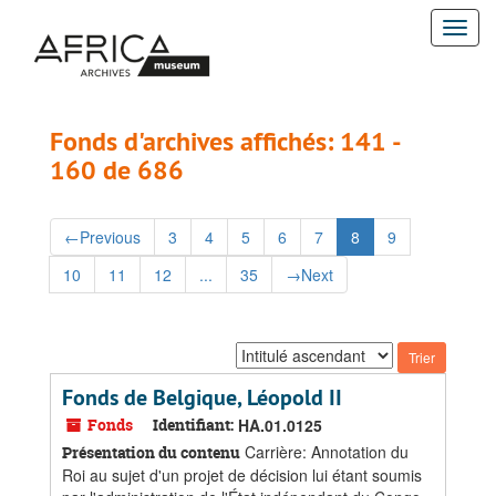
Passer
Passer
Togg
au
aux
contenu
résultats
navi
principal
Fonds d'archives affichés: 141 -
160 de 686
←
Previous
3
4
5
6
7
8
9
10
11
12
...
35
→
Next
Trier
par:
Fonds de Belgique, Léopold II
Fonds
Identifiant:
HA.01.0125
Carrière: Annotation du
Présentation du contenu
Roi au sujet d'un projet de décision lui étant soumis