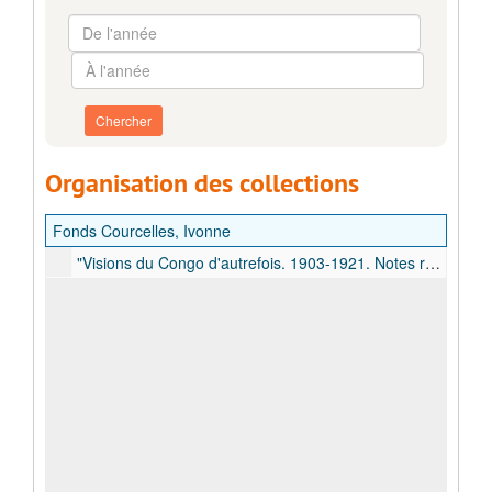
d'archives
De
l'année
À
l'année
Organisation des collections
Fonds Courcelles, Ivonne
"Visions du Congo d'autrefois. 1903-1921. Notes redigées à la mémoire de mon époux vétéran colonial", mémoires de Jules Courcelles publiés par sa veuve Ivonne Courcelles, 1971