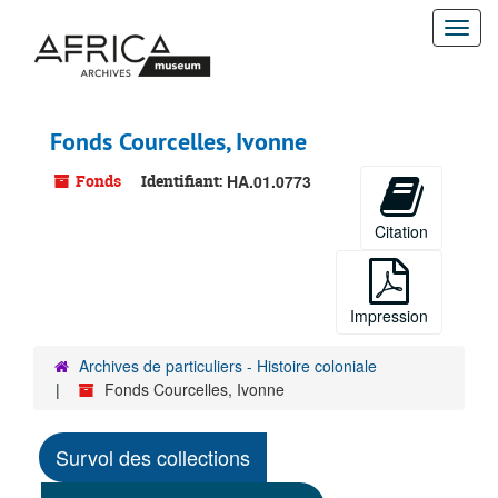
Passer
Togg
au
contenu
navi
principal
Fonds Courcelles, Ivonne
Fonds
Identifiant:
HA.01.0773
Citation
Impression
Archives de particuliers - Histoire coloniale
Fonds Courcelles, Ivonne
Survol des collections