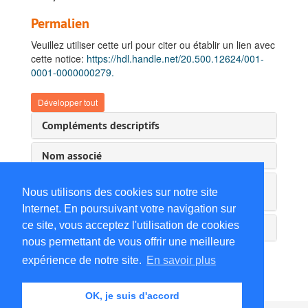
Permalien
Veuillez utiliser cette url pour citer ou établir un lien avec
cette notice:
https://hdl.handle.net/20.500.12624/001-
0001-0000000279.
Développer tout
Compléments descriptifs
Nom associé
Instrument de recherche & information
Nous utilisons des cookies sur notre site
administrative
Internet. En poursuivant votre navigation sur
ce site, vous acceptez l'utilisation de cookies
Détails du service d'archives
nous permettant de vous offrir une meilleure
expérience de notre site.
En savoir plus
OK, je suis d'accord