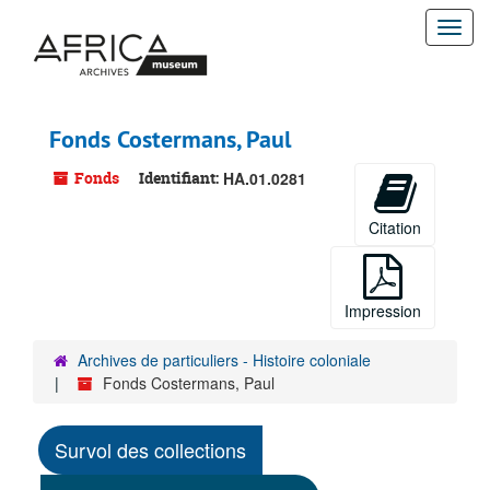
Passer
Togg
au
contenu
navi
principal
Fonds Costermans, Paul
Fonds
Identifiant:
HA.01.0281
Citation
Impression
Archives de particuliers - Histoire coloniale
Fonds Costermans, Paul
Survol des collections