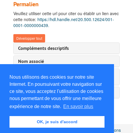
Permalien
Veuillez utiliser cette url pour citer ou établir un lien avec
cette notice:
https://hdl.handle.net/20.500.12624/001-
0001-0000000439.
Développer tout
Compléments descriptifs
Nom associé
Instrument de recherche & information
Nous utilisons des cookies sur notre site
administrative
Internet. En poursuivant votre navigation sur
ce site, vous acceptez l'utilisation de cookies
Détails du service d'archives
nous permettant de vous offrir une meilleure
expérience de notre site.
En savoir plus
OK, je suis d'accord
Africamuseum.be
|
Collections et bibliothèques
|
Mentions