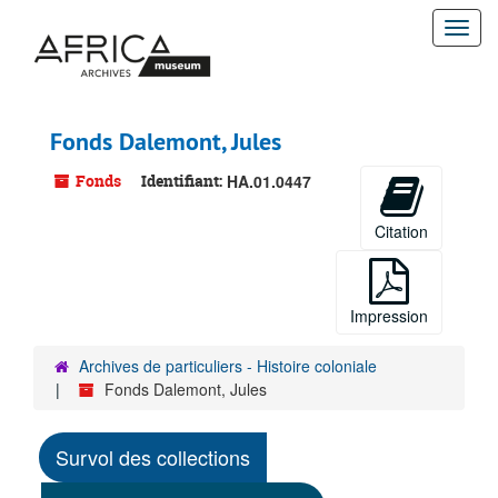
Passer
Togg
au
contenu
navi
principal
Fonds Dalemont, Jules
Fonds
Identifiant:
HA.01.0447
Citation
Impression
Archives de particuliers - Histoire coloniale
Fonds Dalemont, Jules
Survol des collections