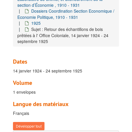
D. Gestion matérielle, surveillance et sécurite, 1896-1930
section d’Économie , 1910 - 1931
Dossiers Coordination Section Economique /
E. Coordination initiatives de collaboration, 1963-1989
Economie Politique, 1910 - 1931
F. Gestion du personnel
1925
Sujet : Retour des échantillons de bois
G. Gestion ICT
prêtées à l' Office Coloniale, 14 janvier 1924 - 24
H. Coördination Stratégique
septembre 1925
I. Coordination Gestion de collection, 1898-1989
J. Coordination des expositions, 1910 - 1931
Dates
K. Coordination de la recherche scientifique, 1903-1932
14 janvier 1924 - 24 septembre 1925
L. Coordination des sections et des services, 1910-1971
I. Section Ethnographique, 1910-1931
Volume
II. Section des Sciences économiques et le Laboratoire de chimie, et ultérieurement de la section d’Économie, 1910-1931
1 envelopes
Dossiers Coordination Section Economique / Economie Politique, 1910-1931
Langue des matériaux
1910
Français
1911 - 1912
1912-1913
Développer tout