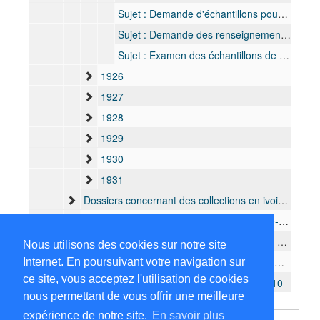
Sujet : Demande d'échantillons pour une exposition sur nourriture à S.A. Bunge, 5 octobre 1912 - 6 novembre 1912
Sujet : Demande des renseignements sur le noix de Kola et l' arachide par la Société Coloniale Anversoise, 20 octobre 1925 - 26 novembre 1925
Sujet : Examen des échantillons de bois pour Baron Fallon du Ministère, 10 décembre 1925 - 14 décembre 1925
1926
1927
1928
1929
1930
1931
Dossiers concernant des collections en ivoire, 1910-1923
Dossiers concernant des maquettes, 1910-1912
Dossiers concernant l'amènegement de la section d'importation, 1910
Nous utilisons des cookies sur notre site
Dossiers concernant le Laboratoire de Chimie, 1911-1921
Internet. En poursuivant votre navigation sur
ce site, vous acceptez l'utilisation de cookies
Dossiers concernant des fournisseurs, 1910
nous permettant de vous offrir une meilleure
Dossiers concernant la Economie Politique (généralités), 1920-1924
expérience de notre site.
En savoir plus