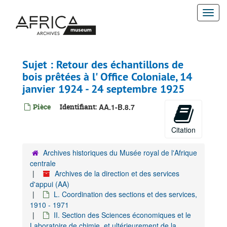
Passer
Togg
au
contenu
navi
principal
Sujet : Retour des échantillons de
bois prêtées à l' Office Coloniale, 14
janvier 1924 - 24 septembre 1925
Pièce
Identifiant:
AA.1-B.8.7
Citation
Archives historiques du Musée royal de l'Afrique
centrale
Archives de la direction et des services
Archives de la direction et des services d'appui
d'appui (AA)
A. Gestion administrative-juridique, 1895-1960
L. Coordination des sections et des services,
1910 - 1971
B. Gestion financière, 1924-1928
II. Section des Sciences économiques et le
C. Gestion financière du patrimoine, 1908-1909
Laboratoire de chimie, et ultérieurement de la