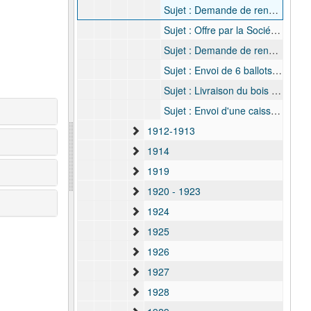
Sujet : Demande de renseigments par John M. Chapman, 19 octobre 1911 - 23 octobre 1911
Sujet : Offre par la Société anonyme des Comptoirs du Katanga d'une bicyclette "Royale Katanga", construite par la maison Saroléa de Liège, 25 octobre 1911 - 28 octobre 1911
Sujet : Demande de renseignements par Paul Stokvis sur des perles exposées au Musée, 29 octobre 1911 - 8 novembre 1911
Sujet : Envoi de 6 ballots de coton cultivé à la station agricole de Zambi, 7 novembre 1911
Sujet : Livraison du bois brun du Congo pour une oeuvre sculpturale pour le Musée par Gustave Van Hove, 16 novembre 1911 - 6 décembre 1911
Sujet : Envoi d'une caisse contenant des bulbes d'Agave, 5 janvier 1912 - 16 janvier 1912
1912-1913
1914
1919
1920 - 1923
1924
1925
1926
1927
1928