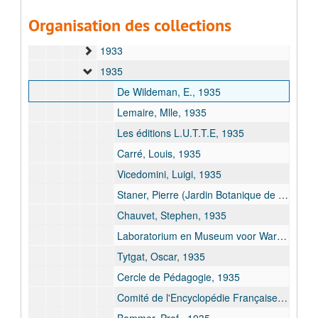
Dossiers concernant la réproductions par Service photographique, 1932 - 1971
Organisation des collections
1932
1933
1935
De Wildeman, E., 1935
Lemaire, Mlle, 1935
Les éditions L.U.T.T.E, 1935
Carré, Louis, 1935
Vicedomini, Luigi, 1935
Staner, Pierre (Jardin Botanique de l'Etat), 1935
Chauvet, Stephen, 1935
Laboratorium en Museum voor Warenkunde (A.J.J. Van De Velde), 1935
Tytgat, Oscar, 1935
Cercle de Pédagogie, 1935
Comité de l'Encyclopédie Française ( André Leroi-Gourhan, 1935