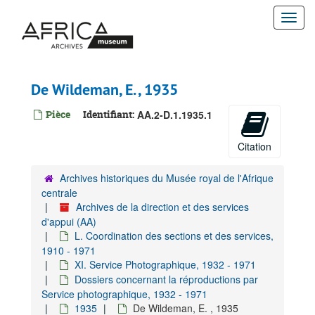
Passer
Togg
au
contenu
navi
principal
De Wildeman, E. , 1935
Pièce
Identifiant:
AA.2-D.1.1935.1
Citation
Archives de la direction et des services d'appui
A. Gestion administrative-juridique, 1895-1960
Archives historiques du Musée royal de l'Afrique
B. Gestion financière, 1924-1928
centrale
Archives de la direction et des services
C. Gestion financière du patrimoine, 1908-1909
d'appui (AA)
D. Gestion matérielle, surveillance et sécurite, 1896-1930
L. Coordination des sections et des services,
1910 - 1971
E. Coordination initiatives de collaboration, 1963-1989
XI. Service Photographique, 1932 - 1971
F. Gestion du personnel
Dossiers concernant la réproductions par
G. Gestion ICT
Service photographique, 1932 - 1971
1935
De Wildeman, E. , 1935
H. Coördination Stratégique