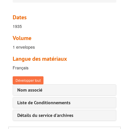
I. Coordination Gestion de collection, 1898-1989
J. Coordination des expositions, 1910 - 1931
Dates
K. Coordination de la recherche scientifique, 1903-1932
1935
L. Coordination des sections et des services, 1910-1971
Volume
I. Section Ethnographique, 1910-1931
1 envelopes
II. Section des Sciences économiques et le Laboratoire de chimie, et ultérieurement de la section d’Économie, 1910-1931
III. Section des Sciences morales, Politiques et Historiques, 1910-1931
Langue des matériaux
IV. Section des Sciences Naturelles, 1910-1928
Français
V. Section d’Anthropologie et Préhistoire et, ultérieurement, de la section de Préhistoire, 1928-1931
Développer tout
VI. Section de Géologie et Minéralogie et, ultérieurement la section de Géologie
Nom associé
VII. Section de Zoologie et Entomologie et, ultérieurement, de la section de Zoologie
VIII. Section de Botanique
Liste de Conditionnements
IX. Section de Documentation et Vulgarisation
Détails du service d'archives
X. Bibliothèque
XI. Service Photographique, 1932-1971