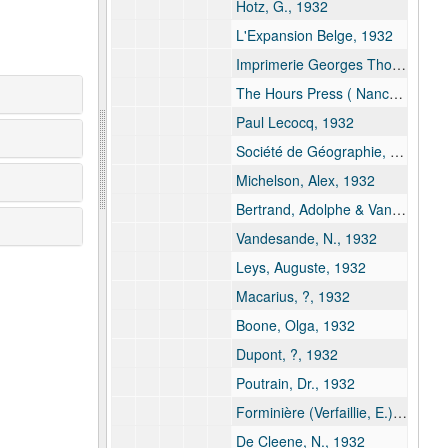
Hotz, G., 1932
L'Expansion Belge, 1932
Imprimerie Georges Thone ( Maurice Firket), 1932
The Hours Press ( Nancy Cunard), 1932
Paul Lecocq, 1932
Société de Géographie, 1932
Michelson, Alex, 1932
Bertrand, Adolphe & Van Laer, René, 1932
Vandesande, N., 1932
Leys, Auguste, 1932
Macarius, ?, 1932
Boone, Olga, 1932
Dupont, ?, 1932
Poutrain, Dr., 1932
Forminière (Verfaillie, E.), 1932
De Cleene, N., 1932