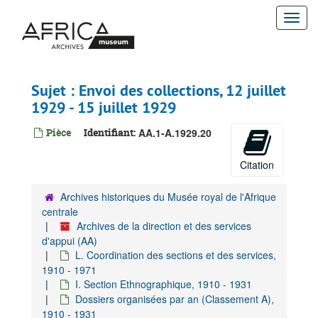
Passer
J. Coordination des expositions, 1910 - 1931
Togg
au
K. Coordination de la recherche scientifique, 1903-1932
contenu
navi
principal
L. Coordination des sections et des services, 1910-1971
I. Section Ethnographique, 1910-1931
Sujet : Envoi des collections, 12 juillet
Dossiers organisées par an (Classement A), 1910-1931
1929 - 15 juillet 1929
1910
Pièce
Identifiant:
AA.1-A.1929.20
1911
1912
Citation
1913
Archives historiques du Musée royal de l'Afrique
1914
centrale
1919
Archives de la direction et des services
1920
d'appui (AA)
L. Coordination des sections et des services,
1921
1910 - 1971
1922
I. Section Ethnographique, 1910 - 1931
Dossiers organisées par an (Classement A),
1923
1910 - 1931