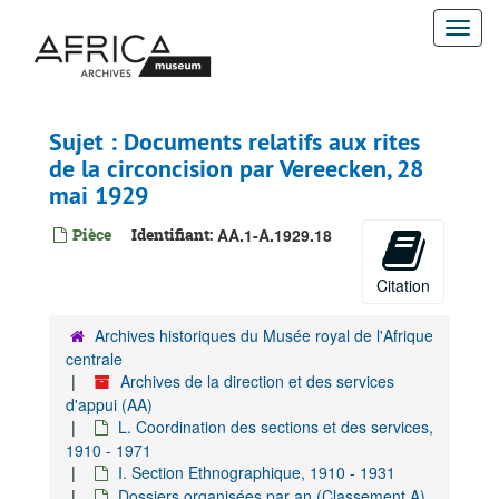
Passer
G. Gestion ICT
Togg
au
H. Coördination Stratégique
contenu
navi
principal
I. Coordination Gestion de collection, 1898-1989
J. Coordination des expositions, 1910 - 1931
Sujet : Documents relatifs aux rites
K. Coordination de la recherche scientifique, 1903-1932
de la circoncision par Vereecken, 28
L. Coordination des sections et des services, 1910-1971
mai 1929
I. Section Ethnographique, 1910-1931
Pièce
Identifiant:
AA.1-A.1929.18
Dossiers organisées par an (Classement A), 1910-1931
1910
Citation
1911
Archives historiques du Musée royal de l'Afrique
1912
centrale
1913
Archives de la direction et des services
1914
d'appui (AA)
L. Coordination des sections et des services,
1919
1910 - 1971
1920
I. Section Ethnographique, 1910 - 1931
Dossiers organisées par an (Classement A),