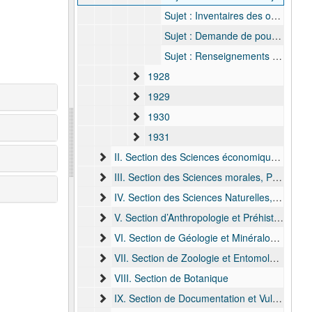
Sujet : Inventaires des objets destinés à l'Expostion de La Louvière, 20 juillet 1927
Sujet : Demande de pouvoir assister au Congrès de Géographie de Belgique à Charleroi, 13 août 1927
Sujet : Renseignements d'origine des nattes, 9 août 1927 - 13 août 1927
1928
1929
1930
1931
II. Section des Sciences économiques et le Laboratoire de chimie, et ultérieurement de la section d’Économie, 1910-1931
III. Section des Sciences morales, Politiques et Historiques, 1910-1931
IV. Section des Sciences Naturelles, 1910-1928
V. Section d’Anthropologie et Préhistoire et, ultérieurement, de la section de Préhistoire, 1928-1931
VI. Section de Géologie et Minéralogie et, ultérieurement la section de Géologie
VII. Section de Zoologie et Entomologie et, ultérieurement, de la section de Zoologie
VIII. Section de Botanique
IX. Section de Documentation et Vulgarisation