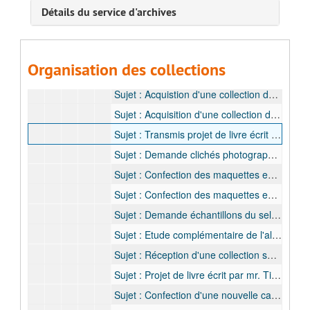
Détails du service d'archives
1913
1914
1919
Organisation des collections
Sujet : Reception autorisations et materiel demandés, 17 juillet 1914
Sujet : Acquistion d'une collection de fétiches à Londres, 16 janvier 1919
Sujet : Acquisition d'une collection de fetiches à Londres, 23 janvier 1919
Sujet : Transmis projet de livre écrit par mr. Tits, 14 mai 1919
Sujet : Demande clichés photographiques pour salles ethnographiques de l'alimentation indigène, 3 mai 1919 - 5 juin 1919
Sujet : Confection des maquettes en platre teint, 5 juin 1919
Sujet : Confection des maquettes en platre teint, 13 juin 1919
Sujet : Demande échantillons du sel indigène, 17 janvier 1919
Sujet : Etude complémentaire de l'alimentation indigène, 4 juin 1919
Sujet : Réception d'une collection sans renseignements de provenance et Description situation de la collection ethnographique, 25 juillet 1919
Sujet : Projet de livre écrit par mr. Tits, 1 août 1919 - 3 octobre 1919
Sujet : Confection d'une nouvelle carte ethnographique du Congo Belge et envoi d'une expédition dans l'Urundi et le Ruanda, 27 août 1919 - 10 septembre 1919