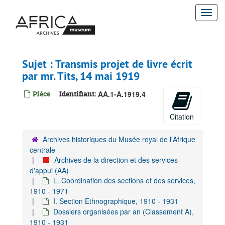
Passer
Togg
au
contenu
navi
principal
Sujet : Transmis projet de livre écrit
par mr. Tits, 14 mai 1919
Pièce
Identifiant:
AA.1-A.1919.4
Citation
Archives historiques du Musée royal de l'Afrique
centrale
Archives de la direction et des services
d'appui (AA)
L. Coordination des sections et des services,
1910 - 1971
Archives de la direction et des services d'appui
I. Section Ethnographique, 1910 - 1931
Dossiers organisées par an (Classement A),
A. Gestion administrative-juridique, 1895-1960
1910 - 1931