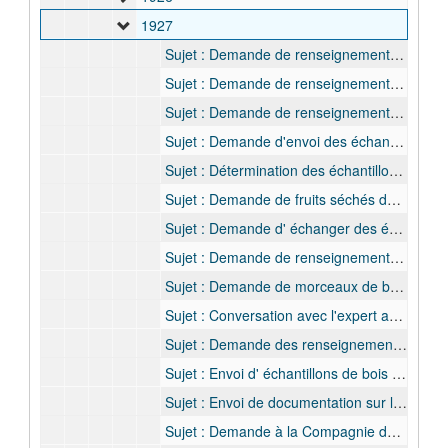
1927
Sujet : Demande de renseignements sur les fabricants des fruits exotiques par le Ministère des Affaires Étrangères, 31 décembre 1926 - 11 janvier 1927
Sujet : Demande de renseignement sur le Costus Afer par Pierre Bourgeois, 20 janvier 1927 - 4 février 1927
Sujet : Demande de renseignements sur le fibre du Caphalorema par Hanindo, 28 janvier 1927 - 9 février 1927
Sujet : Demande d'envoi des échantillons par l'instituteur M; Hoffbauer, 22 mars 1927
Sujet : Détermination des échantillons de bois envoyées par Père Pauly, recteur du Couvent des P.P. du S.C., 27 avril 1927
Sujet : Demande de fruits séchés du palmier à huile récoltésen 1913 à Basankusu par Gustave Dryepondt, 7 mai 1927 - 10 mai 1927
Sujet : Demande d' échanger des échantillons de bois avec Professeur H.P. Brown de Syracuse University (avec l'intermédiaire de De Wildeman, 3 mai 1927- 16 décembre 1927
Sujet : Demande de renseignements sur le Café Cazengo par la Société Kaiser pour le commerce de Café, 11 mai 1927 - 17 mai 1927
Sujet : Demande de morceaux de bois par l'Institut Supérieure des arts décoratifs à Bruxelles (Sandes Pierron), 5 mai 1927
Sujet : Conversation avec l'expert anglais Hecquet sur les fibres de jute, 27 mai 1927 - 30 mai 1927
Sujet : Demande des renseignements sur des noms indigènes et scientifiques des bois par Armand Van Mol, [? juin] 1927 - 7 juin 1927
Sujet : Envoi d' échantillons de bois pour Rudolph Block, 1 juillet 1927 - 5 novembre 1927
Sujet : Envoi de documentation sur le cacao à M. L. Willems, 1 juillet 1927 - 5 juillet 1927
Sujet : Demande à la Compagnie des Produits du Congo, Compagnie du Lomami et du Lualaba et la Société Anonyme Belge pour le Commerce du Haut-Congo pour recevoir divers produits pour la section économique, 5 juillet 1927 - 27 juillet 1927