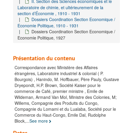
II. Section des Sciences économiques et le
Laboratoire de chimie, et ultérieurement de la
section d’Économie , 1910 - 1931
Dossiers Coordination Section Economique /
Economie Politique, 1910 - 1931
Dossiers Coordination Section Economique /
Economie Politique, 1927
Présentation du contenu
Archives de la direction et des services d'appui
A. Gestion administrative-juridique, 1895-1960
Correspondance avec Ministère des Affaires
étrangères, Laboratoire industriel & colonial ( P.
B. Gestion financière, 1924-1928
Bourgois) , Hanindo, M. Hoffbauer, Père Pauly, Gustave
C. Gestion financière du patrimoine, 1908-1909
Dryepondt, H.P. Brown, Société Kaiser pour le
commerce de Café, premier ministre , Emile de
D. Gestion matérielle, surveillance et sécurite, 1896-1930
Wildeman, Armand Van Mol, Ministre des Colonies, M;
E. Coordination initiatives de collaboration, 1963-1989
Willems, Compagnie des Produits du Congo,
Compagnie du Lomami et du Lualaba, Société pour le
F. Gestion du personnel
Commerce du Haut-Congo, Emile Dal, Rudolphe
G. Gestion ICT
Block,
...
See more
H. Coördination Stratégique