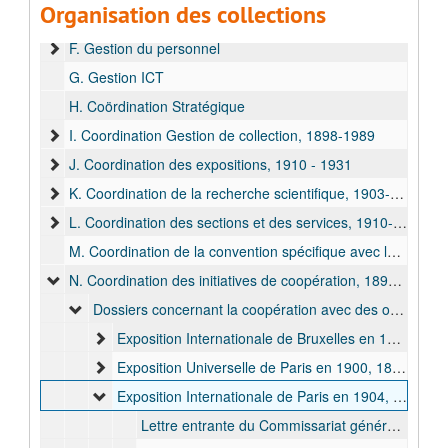
Organisation des collections
E. Coordination initiatives de collaboration, 1963-1989
F. Gestion du personnel
G. Gestion ICT
H. Coördination Stratégique
I. Coordination Gestion de collection, 1898-1989
J. Coordination des expositions, 1910 - 1931
K. Coordination de la recherche scientifique, 1903-1932
L. Coordination des sections et des services, 1910-1971
M. Coordination de la convention spécifique avec la Direction Générale Coopération au Développement
N. Coordination des initiatives de coopération, 1895-1909
Dossiers concernant la coopération avec des organisateurs d'expositions, 1895-1909
Exposition Internationale de Bruxelles en 1897, 1895-1897
Exposition Universelle de Paris en 1900, 1896-1900
Exposition Internationale de Paris en 1904, 1904
Lettre entrante du Commissariat général du gouvernement (Ministère de l'industrie et du Travail) à Edmond Van Eetvelde, 11 juin 1904