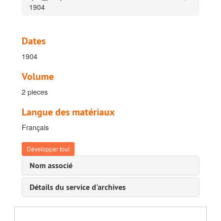
1904
Dates
1904
Volume
2 pieces
Langue des matériaux
Français
Développer tout
Archives de la direction et des services d'appui
Nom associé
A. Gestion administrative-juridique, 1895-1960
Détails du service d'archives
B. Gestion financière, 1924-1928
C. Gestion financière du patrimoine, 1908-1909
D. Gestion matérielle, surveillance et sécurite, 1896-1930