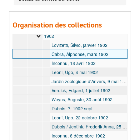
1899
1900
Organisation des collections
1901
1902
Lovizetti, Silvio, janvier 1902
Cabra, Alphonse, mars 1902
Inconnu, 18 avril 1902
Leoni, Ugo, 4 mai 1902
Jardin zoologique d'Anvers, 9 mai 1902 - 10 mai 1902
Verdick, Edgard, 1 juillet 1902
Weyns, Auguste, 30 août 1902
Dubois, ?, 1902 sept.
Leoni, Ugo, 22 octobre 1902
Dubois / Jentink, Frederik Anna, 25 novembre 1902
Inconnu, 8 décembre 1902