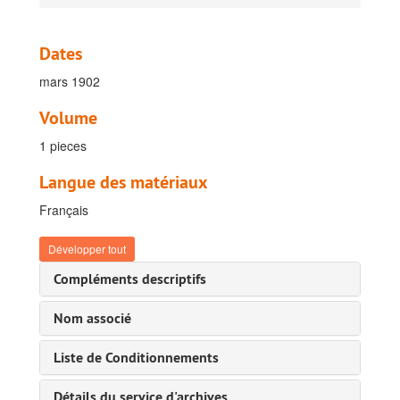
E. Coordination initiatives de collaboration, 1963-1989
F. Gestion du personnel
Dates
G. Gestion ICT
mars 1902
H. Coördination Stratégique
I. Coordination Gestion de collection, 1898-1989
Volume
I. Période avant 1910, 1898-1909
1 pieces
Dossiers concernant l'envoi des collections, 1898-1908
Langue des matériaux
Dossiers concernant des prêts pour évènements ou expositions, 1898 - 1909
Français
Dossiers concernant des dons offerts au tiers, 1899-1909
Dossiers concernant l'achat des collections, 1899-1909
Développer tout
Documents concernant les conditions matérielles d'une envoi des collections, 1900-1909
Compléments descriptifs
Dossiers concernant l' échange des collections, 1900-1908
Nom associé
Dossiers concernant la vente des collections, 1900-1901
Dossiers concernant les objets à photographier, 1908-1909
Liste de Conditionnements
Dossiers concernant l'envoi des collections de Mammifères, 1896-1908
Détails du service d'archives
1896