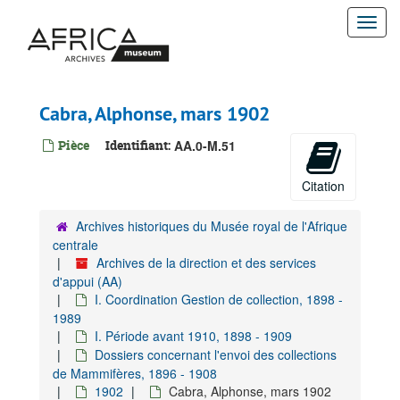
Passer
Togg
au
contenu
navi
principal
Cabra, Alphonse, mars 1902
Pièce
Identifiant:
AA.0-M.51
Citation
Archives historiques du Musée royal de l'Afrique
centrale
Archives de la direction et des services
Archives de la direction et des services d'appui
d'appui (AA)
I. Coordination Gestion de collection, 1898 -
A. Gestion administrative-juridique, 1895-1960
1989
B. Gestion financière, 1924-1928
I. Période avant 1910, 1898 - 1909
Dossiers concernant l'envoi des collections
C. Gestion financière du patrimoine, 1908-1909
de Mammifères, 1896 - 1908
D. Gestion matérielle, surveillance et sécurite, 1896-1930
1902
Cabra, Alphonse, mars 1902