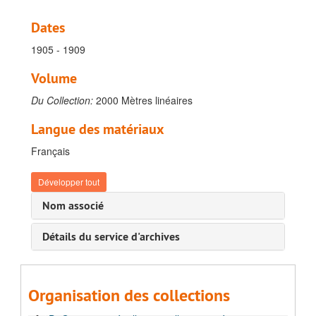
Dates
1905 - 1909
Volume
Du Collection:
2000 Mètres linéaires
Langue des matériaux
Français
Développer tout
Nom associé
Détails du service d'archives
Archives de la direction et des services d'appui
A. Gestion administrative-juridique, 1895-1960
B. Gestion financière, 1924-1928
Organisation des collections
C. Gestion financière du patrimoine, 1908-1909