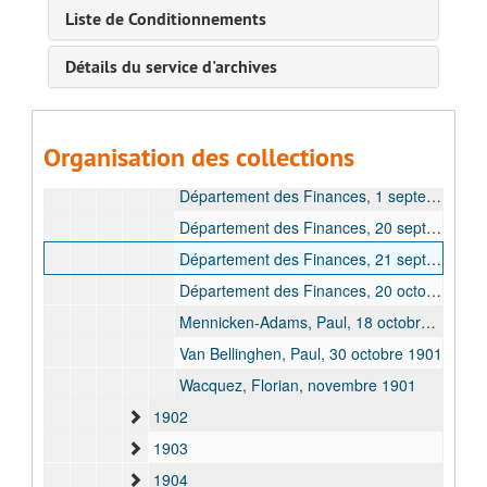
Van Bellinghen, Paul, 12 juillet 1901 - 16 juillet 1901
Liste de Conditionnements
Lemaire, Charles, 13 juillet 1901 - 16 juillet 1901
Détails du service d'archives
Département des Finances, 30 juillet 1901
Delhaye, Paul, 16 juillet 1901 - 10 août 1901
Département des Finances, 16 août 1901
Organisation des collections
Van Bellinghen, Paul, 16 août 1901
Département des Finances, 1 septembre 1901
Département des Finances, 20 septembre 1901
Département des Finances, 21 septembre 1901
Département des Finances, 20 octobre 1901
Mennicken-Adams, Paul, 18 octobre 1901 - 20 octobre 1901
Van Bellinghen, Paul, 30 octobre 1901
Wacquez, Florian, novembre 1901
1902
1903
1904