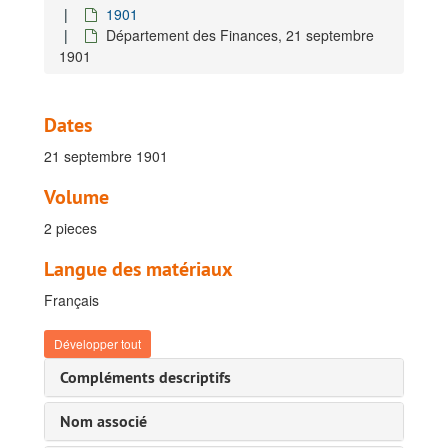
1901
Dossiers concernant l'envoi des collections, 1898-1908
Département des Finances, 21 septembre
1898
1901
1899
1900
Dates
1901
21 septembre 1901
Cabra, Alphonse, 1901 janvier
Dubreucq, René, 13 janvier 1901 - 3 mars 1901
Volume
de la Kéthulle de Ryhove, Charles, 16 janvier 1901 - 31 mars 1901
2 pieces
Van Bellinghen, Paul, février 1901 - 31 mars 1901
Langue des matériaux
Verdick, Edgard, 31 mars 1901
Français
Lemaire, Charles, 19 avril 1901
Verdick, Edgard, 19 avril 1901 - 20 avril 1901
Développer tout
de la Kéthulle de Ryhove, Charles, 5 mars 1901 - 4 mai 1901
Compléments descriptifs
Weyns, Auguste, 1901 juin
Nom associé
Royaux, Louis, 8 mars 1901 - 5 juillet 1901