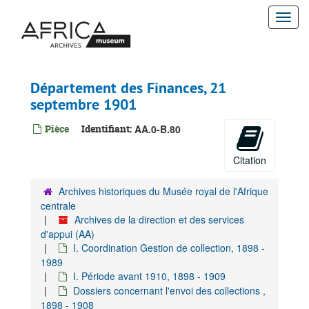
Passer
Togg
au
contenu
navi
principal
Département des Finances, 21
septembre 1901
Archives de la direction et des services d'appui
A. Gestion administrative-juridique, 1895-1960
Pièce
Identifiant:
AA.0-B.80
B. Gestion financière, 1924-1928
Citation
C. Gestion financière du patrimoine, 1908-1909
D. Gestion matérielle, surveillance et sécurite, 1896-1930
Archives historiques du Musée royal de l'Afrique
E. Coordination initiatives de collaboration, 1963-1989
centrale
Archives de la direction et des services
F. Gestion du personnel
d'appui (AA)
G. Gestion ICT
I. Coordination Gestion de collection, 1898 -
1989
H. Coördination Stratégique
I. Période avant 1910, 1898 - 1909
I. Coordination Gestion de collection, 1898-1989
Dossiers concernant l'envoi des collections ,
I. Période avant 1910, 1898-1909
1898 - 1908