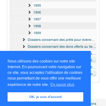
1905
1906
1907
1908
1909
Dossiers concernant des prêts pour évènements ou expositions, 1898 - 1909
Dossiers concernant des dons offerts au tiers, 1899-1909
Dossiers concernant l'achat des collections, 1899-1909
Documents concernant les conditions matérielles d'une envoi des collections, 1900-1909
Nous utilisons des cookies sur notre site
Dossiers concernant l' échange des collections, 1900-1908
Internet. En poursuivant votre navigation sur
ce site, vous acceptez l'utilisation de cookies
Dossiers concernant la vente des collections, 1900-1901
nous permettant de vous offrir une meilleure
Dossiers concernant les objets à photographier, 1908-1909
expérience de notre site.
En savoir plus
Dossiers concernant l'envoi des collections de Mammifères, 1896-1908
II. Période 1910-1989
OK, je suis d'accord
J. Coordination des expositions, 1910 - 1931
Africamuseum.be
|
Collections et bibliothèques
|
Mentions