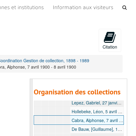
G. Gestion ICT
Che
nes et institutions
Information aux visiteurs
les
H. Coördination Stratégique
arc
I. Coordination Gestion de collection, 1898-1989
I. Période avant 1910, 1898-1909
Dossiers concernant l'envoi des collections, 1898-1908
Citation
1898
1899
Coordination Gestion de collection, 1898 - 1989
ra, Alphonse, 7 avril 1900 - 8 avril 1900
1900
Lemaire, Charles, 5 janvier 1900 - 6 janvier 1900
Hecq, Célestin, 5 janvier 1900 - 6 janvier 1900
Organisation des collections
Van Bellinghen, Paul, 17 janvier 1900 - 3 juillet 1901
Lepez, Gabriel, 27 janvier 1900 - 28 janvier 1900
Hollebeke, Léon, 5 avril 1900 - 6 avril 1900
Cabra, Alphonse, 7 avril 1900 - 8 avril 1900
De Bauw, [Guillaume], 1900 août