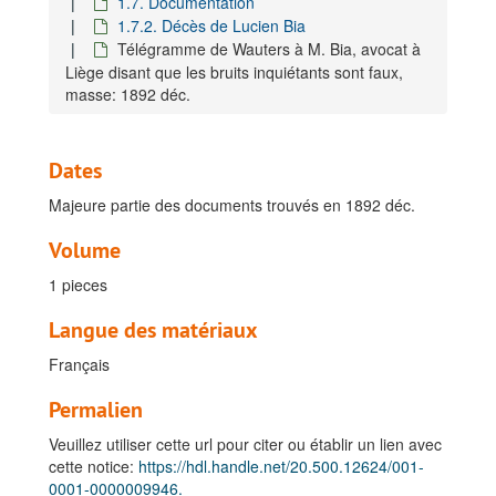
1.7. Documentation
1.7.2. Décès de Lucien Bia
Télégramme de Wauters à M. Bia, avocat à
Liège disant que les bruits inquiétants sont faux,
masse: 1892 déc.
Dates
Majeure partie des documents trouvés en 1892 déc.
Fonds Cornet, Jules
Volume
A. Archives François Léopold Cornet, 1864-1889
1 pieces
B. Archives Jules Cornet
Langue des matériaux
I. Carrière coloniale
Français
1. Expédition Bia- Franqui : Jules Cornet au Katanga
1.1. Correspondance générale, 1891
Permalien
1.2. Correspondance privée, 1891
Veuillez utiliser cette url pour citer ou établir un lien avec
1.3. Correspondance avec les membres de l'expédition, 1892
cette notice:
https://hdl.handle.net/20.500.12624/001-
0001-0000009946.
1.4. Carnets de route, 1891-1892