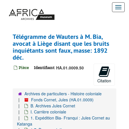
Passer
Togg
au
contenu
navi
principal
Télégramme de Wauters à M. Bia,
avocat à Liège disant que les bruits
inquiétants sont faux, masse: 1892
déc.
Pièce
Identifiant:
HA.01.0009.50
Citation
Archives de particuliers - Histoire coloniale
Fonds Cornet, Jules (HA.01.0009)
B. Archives Jules Cornet
I. Carrière coloniale
1. Expédition Bia- Franqui : Jules Cornet au
Katanga