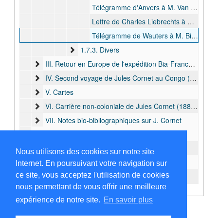
Télégramme d'Anvers à M. Van Hoof, Marché aux Grains, Liège, et signé “Sus”, bulk: 1892 nov.
Lettre de Charles Liebrechts à M. Bia, avocat à Liège, concernant des rumeurs des expéditions Jacques, Joubert et Bia, bulk: 1892 déc.
Télégramme de Wauters à M. Bia, avocat à Liège disant que les bruits inquiétants sont faux, bulk: 1892 déc.
1.7.3. Divers
III. Retour en Europe de l'expédition Bia-Francqui (1893)
IV. Second voyage de Jules Cornet au Congo (1895)
V. Cartes
VI. Carrière non-coloniale de Jules Cornet (1882 -1929)
VII. Notes bio-bibliographiques sur J. Cornet
C. Archives Jules Amerlinck
D. Archives Albert Thys
Nous utilisons des cookies sur notre site
E. Archives René Jules Cornet
Internet. En poursuivant votre navigation sur
ce site, vous acceptez l'utilisation de cookies
F. Annexe
nous permettant de vous offrir une meilleure
expérience de notre site.
En savoir plus