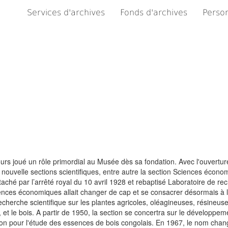
Services d'archives
Fonds d'archives
Person
s joué un rôle primordial au Musée dès sa fondation. Avec l'ouvertur
ouvelle sections scientifiques, entre autre la section Sciences écono
aché par l’arrêté royal du 10 avril 1928 et rebaptisé Laboratoire de re
ences économiques allait changer de cap et se consacrer désormais à l
recherche scientifique sur les plantes agricoles, oléagineuses, résineuses
et le bois. A partir de 1950, la section se concertra sur le développem
ssion pour l'étude des essences de bois congolais. En 1967, le nom chan