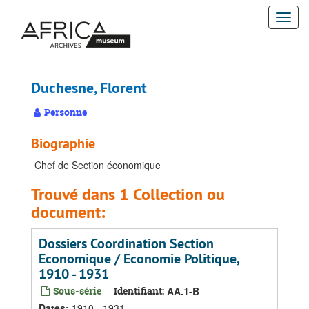
Passer
Togg
au
contenu
navi
principal
Duchesne, Florent
Personne
Biographie
Chef de Section économique
Trouvé dans 1 Collection ou
document:
Dossiers Coordination Section
Economique / Economie Politique,
1910 - 1931
Sous-série
Identifiant:
AA.1-B
Dates
:
1910 - 1931