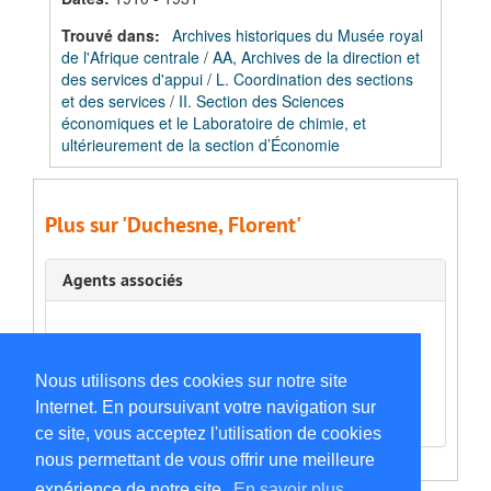
Trouvé dans:
Archives historiques du Musée royal
de l'Afrique centrale
/
AA, Archives de la direction et
des services d'appui
/
L. Coordination des sections
et des services
/
II. Section des Sciences
économiques et le Laboratoire de chimie, et
ultérieurement de la section d’Économie
Plus sur 'Duchesne, Florent'
Agents associés
Relation associatif
Nous utilisons des cookies sur notre site
Section Sciences économiques
(Associative avec
relié, Personne morale)
Internet. En poursuivant votre navigation sur
ce site, vous acceptez l'utilisation de cookies
nous permettant de vous offrir une meilleure
expérience de notre site.
En savoir plus