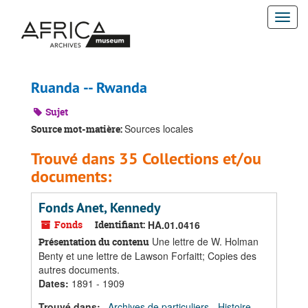
Passer
Togg
au
contenu
navi
principal
Ruanda -- Rwanda
Sujet
Sources locales
Source mot-matière:
Trouvé dans 35 Collections et/ou
documents:
Fonds Anet, Kennedy
Fonds
Identifiant:
HA.01.0416
Une lettre de W. Holman
Présentation du contenu
Benty et une lettre de Lawson Forfaitt; Copies des
autres documents.
Dates
:
1891 - 1909
Trouvé dans:
Archives de particuliers - Histoire