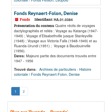
coloniale
/
Fonds Petillon, Léopold
Fonds Reynaert-Folon, Denise
Fonds
Identifiant:
HA.01.0384
Quatre récits de voyages
Présentation du contenu
dactylographiés et reliés : Voyage au Katanga (1947-
1949) ; Voyage d’Elisabethville jusque Stanleyville
(1948) ; Voyage aux Victoria Falls (1948-1949) et au
Ruanda-Urundi (1951) ; Voyage à Baudouinville
(1956).
Dates
:
Majeure partie des documents trouvés entre
1947 - 1956
Trouvé dans:
Archives de particuliers - Histoire
coloniale
/
Fonds Reynaert-Folon, Denise
1
2