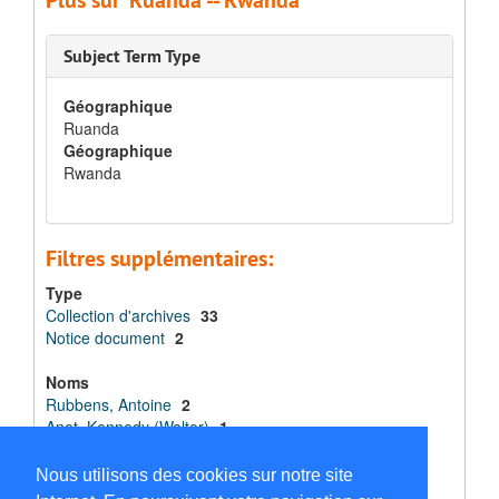
Plus sur 'Ruanda -- Rwanda'
Subject Term Type
Géographique
Ruanda
Géographique
Rwanda
Filtres supplémentaires:
Type
Collection d'archives
33
Notice document
2
Noms
Rubbens, Antoine
2
Anet, Kennedy (Walter)
1
Cardol, Félix
1
Coppens, Paul
1
Nous utilisons des cookies sur notre site
De Doncker, Philippe
1