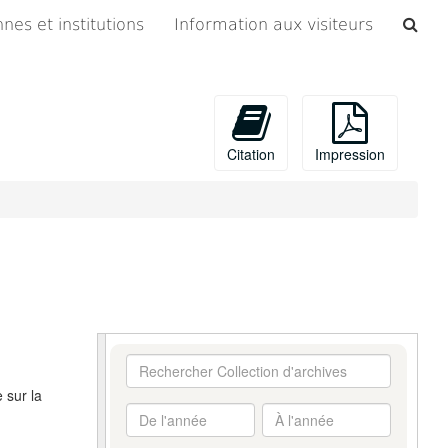
Che
nes et institutions
Information aux visiteurs
les
arc
Citation
Impression
Rechercher
Collection
 sur la
d'archives
De
À
l'année
l'année