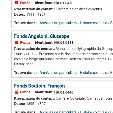
Fonds
Identifiant:
HA.01.0470
Carrière coloniale: Souvenirs.
Présentation du contenu
Dates
:
1911 - 1961
Trouvé dans:
Archives de particuliers - Histoire coloniale
/
F
Fonds Angeloni, Giuseppe
Fonds
Identifiant:
HA.01.0311
Manuscrit dactylographié de Giusepp
Présentation du contenu
1908 » (1952). Présence sur le document de corrections au cr
coloniale belge qui publie ce manuscrit en 1953 (numéros 17
Dates
:
1952
Trouvé dans:
Archives de particuliers - Histoire coloniale
/
F
Fonds Bouloin, François
Fonds
Identifiant:
HA.01.0446
Carrière Coloniale: Carnet de notes 
Présentation du contenu
Dates
:
1895 - 1897
Trouvé dans:
Archives de particuliers - Histoire coloniale
/
F