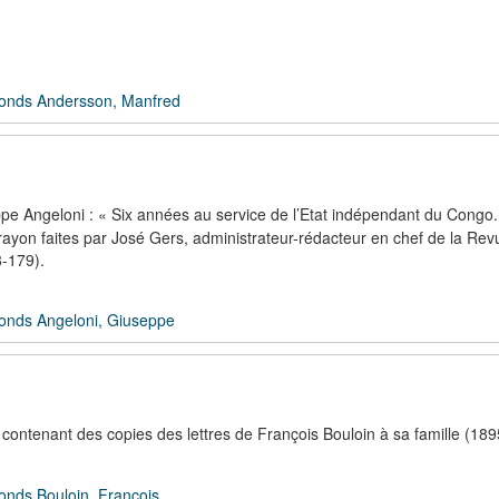
onds Andersson, Manfred
e Angeloni : « Six années au service de l’Etat indépendant du Congo
ayon faites par José Gers, administrateur-rédacteur en chef de la Rev
8-179).
onds Angeloni, Giuseppe
contenant des copies des lettres de François Bouloin à sa famille (18
onds Bouloin, François