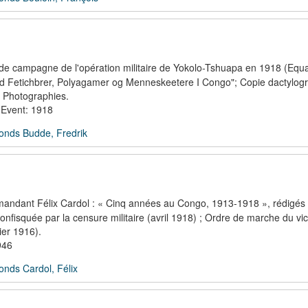
de campagne de l'opération militaire de Yokolo-Tshuapa en 1918 (Equa
 med Fetichbrer, Polyagamer og Menneskeetere I Congo"; Copie dactylog
; Photographies.
 Event: 1918
onds Budde, Fredrik
ndant Félix Cardol : « Cinq années au Congo, 1913-1918 », rédigés
confisquée par la censure militaire (avril 1918) ; Ordre de marche du vi
ier 1916).
946
onds Cardol, Félix