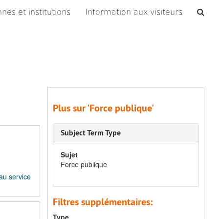
Che
nes et institutions
Information aux visiteurs
les
arc
Plus sur 'Force publique'
Subject Term Type
Sujet
Force publique
au service
Filtres supplémentaires:
Type