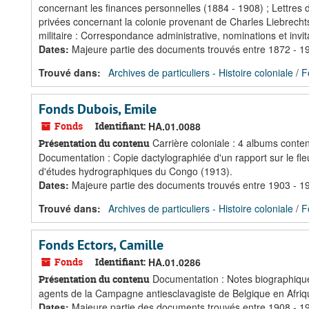
concernant les finances personnelles (1884 - 1908) ; Lettres de 
privées concernant la colonie provenant de Charles Liebrech
militaire : Correspondance administrative, nominations et invi
Dates
:
Majeure partie des documents trouvés entre 1872 - 1
Trouvé dans:
Archives de particuliers - Histoire coloniale
/
F
Fonds Dubois, Emile
Fonds
Identifiant:
HA.01.0088
Carrière coloniale : 4 albums cont
Présentation du contenu
Documentation : Copie dactylographiée d'un rapport sur le fle
d'études hydrographiques du Congo (1913).
Dates
:
Majeure partie des documents trouvés entre 1903 - 1
Trouvé dans:
Archives de particuliers - Histoire coloniale
/
F
Fonds Ectors, Camille
Fonds
Identifiant:
HA.01.0286
Documentation : Notes biographiques
Présentation du contenu
agents de la Campagne antiesclavagiste de Belgique en Afriqu
Dates
:
Majeure partie des documents trouvés entre 1908 - 1