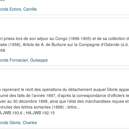
onds Ectors, Camille
 prises lors de son séjour au Congo (1898-1905) et de sa collection de
usée (1958); Article de A. de Burbure sur la Compagnie d'Ostende (s.d.
958
onds Fornaciari, Guiseppe
s reprenant le récit des opérations du détachement auquel Glorie appar
résumé des faits de l'année 1897, d'après la correspondance d'officiers t
nvier au 30 décembre 1898, ainsi que l'état des marchandises reçues et
tes des lettres sortantes (1898) ; lettre...
 HA.JWB.193.6 ; HA.JWB.192.15
onds Glorie, Charles