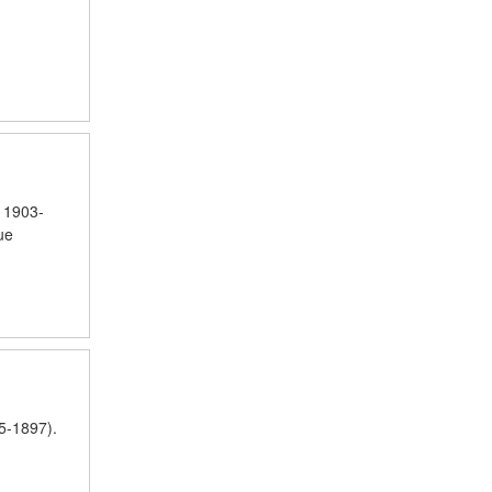
. 1903-
ue
95-1897).