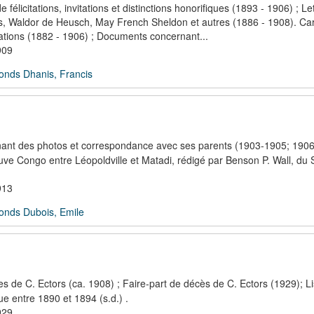
félicitations, invitations et distinctions honorifiques (1893 - 1906) ; Le
ts, Waldor de Heusch, May French Sheldon et autres (1886 - 1908). Car
tations (1882 - 1906) ; Documents concernant...
909
onds Dhanis, Francis
enant des photos et correspondance avec ses parents (1903-1905; 190
uve Congo entre Léopoldville et Matadi, rédigé par Benson P. Wall, du 
913
onds Dubois, Emile
 de C. Ectors (ca. 1908) ; Faire-part de décès de C. Ectors (1929); Li
e entre 1890 et 1894 (s.d.) .
929