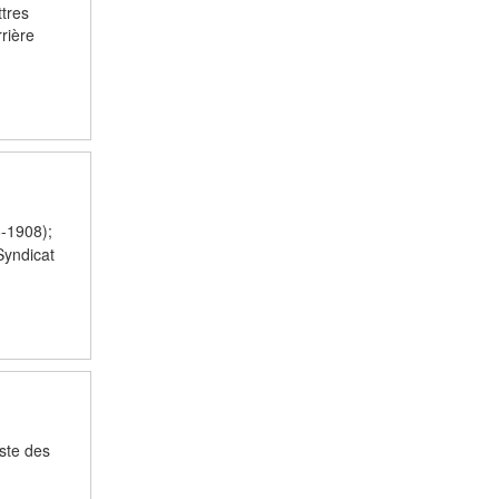
ttres
rière
6-1908);
Syndicat
ste des