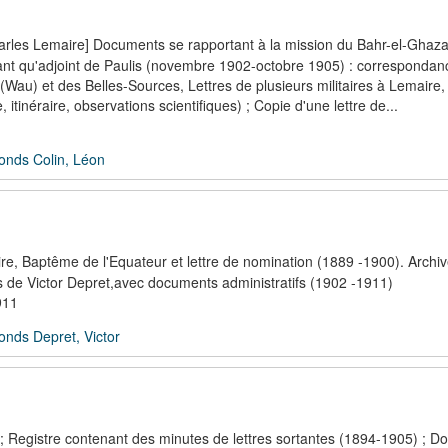
les Lemaire] Documents se rapportant à la mission du Bahr-el-Ghazal
tant qu'adjoint de Paulis (novembre 1902-octobre 1905) : correspondan
au) et des Belles-Sources, Lettres de plusieurs militaires à Lemaire,
inéraire, observations scientifiques) ; Copie d'une lettre de...
onds Colin, Léon
taire, Baptême de l'Equateur et lettre de nomination (1889 -1900). Archi
 de Victor Depret,avec documents administratifs (1902 -1911)
911
onds Depret, Victor
 ; Registre contenant des minutes de lettres sortantes (1894-1905) ; 