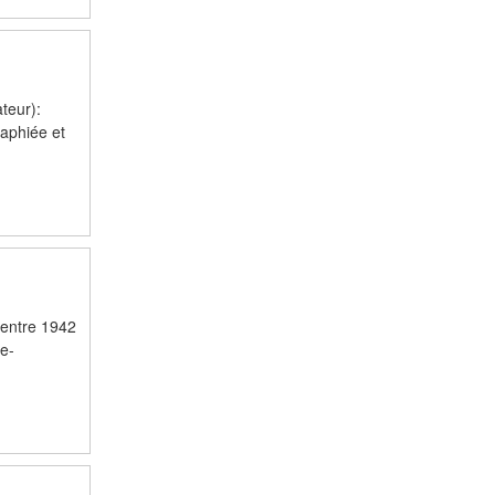
teur):
raphiée et
 entre 1942
ce-