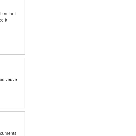
 en tant
ce à
ves veuve
Documents