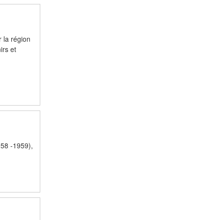
 la région
irs et
958 -1959),