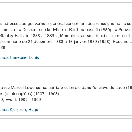
ts adressés au gouverneur général concernant des renseignements sur
mi » et « Descente de la rivière », Récit manuscrit (1889) ; « Souven
 Stanley-Falls de 1888 à 1889 », Mémoires sur son deuxième terme et
 Delcommune de 21 décembre 1888 à 16 janvier 1889 (1928). Résumé...
928
onds Haneuse, Louis
avec Marcel Luwe sur sa carrière coloniale dans l'enclave de Lado (1
os (photocopiées) (1907 - 1908)
9; Event: 1907 - 1909
onds Kjellgren, Hugo