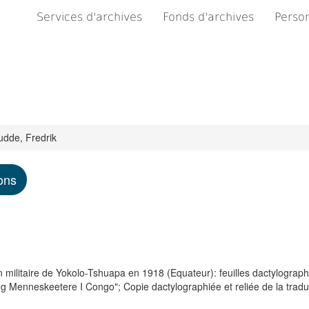
Services d'archives
Fonds d'archives
Person
dde, Fredrik
ons
militaire de Yokolo-Tshuapa en 1918 (Equateur): feuilles dactylograph
og Menneskeetere I Congo"; Copie dactylographiée et reliée de la tradu