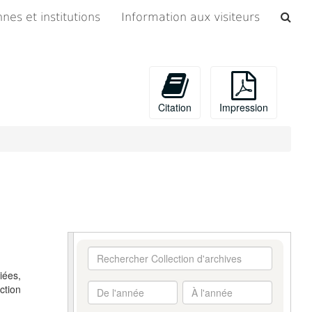
Che
nes et institutions
Information aux visiteurs
les
arc
Citation
Impression
Rechercher
Collection
iées,
d'archives
De
À
ction
l'année
l'année