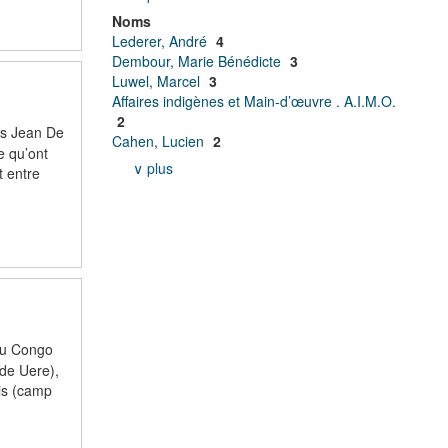
Noms
Lederer, André
4
Dembour, Marie Bénédicte
3
Luwel, Marcel
3
Affaires indigènes et Main-d’œuvre . A.I.M.O.
2
ls Jean De
Cahen, Lucien
2
e qu’ont
∨ plus
t entre
 du Congo
 de Uere),
is (camp