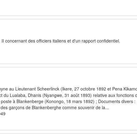
I concernant des officiers italiens et d'un rapport confidentiel.
yne au Lieutenant Scheerlinck (Ikere, 27 octobre 1892 et Pena Kikam
t du Lualaba, Dhanis (Nyangwe, 31 août 1893) relative aux fonctions 
 poste à Blankenberge (Konongo, 18 mars 1892) ; Documents divers : Pe
e des garçons de Blankenberghe comme souvenir de la...
949