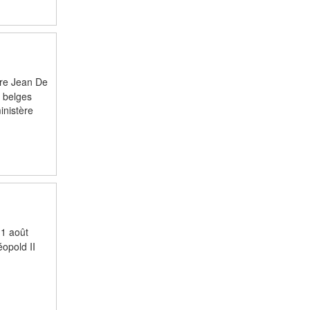
ère Jean De
s belges
inistère
11 août
opold II