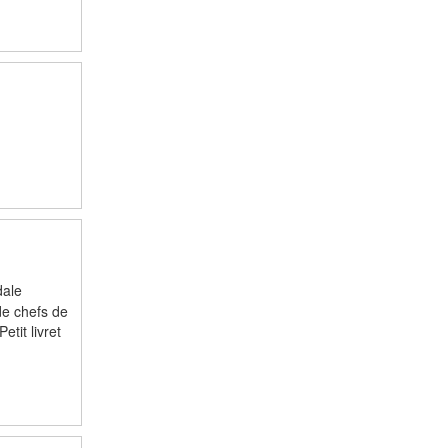
dale
de chefs de
tit livret