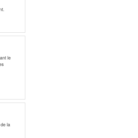
nt.
ant le
es
 de la