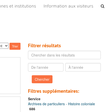
Che
nes et institutions
Information aux visiteurs
les
arc
Filtrer résultats
Chercher
dans
les
De
À
résultats
l'année
l'année
Filtres supplémentaires:
Service
Archives de particuliers - Histoire coloniale
686