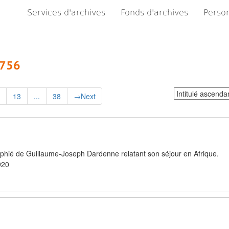
Services d'archives
Fonds d'archives
Person
 756
Trier
13
...
38
→
Next
par:
phié de Guillaume-Joseph Dardenne relatant son séjour en Afrique.
920