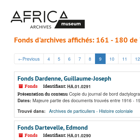
Passer
Passer
au
aux
contenu
résultats
principal
Fonds d'archives affichés: 161 - 180 de
←
Previous
4
5
6
7
8
9
10
11
12
Fonds Dardenne, Guillaume-Joseph
Fonds
Identifiant:
HA.01.0291
Copie du journal de bord dactylogra
Présentation du contenu
Dates
:
Majeure partie des documents trouvés entre 1916 - 1
Trouvé dans:
Archives de particuliers - Histoire coloniale
Fonds Dartevelle, Edmond
Fonds
Identifiant:
HA.01.0290