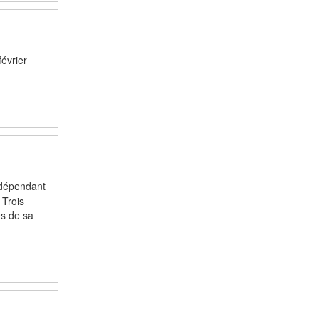
évrier
indépendant
 Trois
es de sa