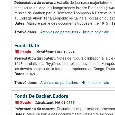
Extraits de journaux majoritairement
Présentation du contenu
manuscrite en langue kikongo signée Isidore Diantandu (1949
mission de Wathen par le Révérend Thompson à Dartevelle (1
au Collège Albert 1er à Léopoldville-Kalina à l’occasion du dép
Dates
:
Majeure partie des documents trouvés entre 1915 - 1
Trouvé dans:
Archives de particuliers - Histoire coloniale
Fonds Dath
Fonds
Identifiant:
HA.01.0224
Notes de "Cours d'initiation à la vi
Présentation du contenu
1948 et relatives à l'hygiène, les droits et devoirs des Europée
les devoirs sociaux de la femme européenne au Congo, l'auto
Dates
:
1948
Trouvé dans:
Archives de particuliers - Histoire coloniale
Fonds De Backer, Eudore
Fonds
Identifiant:
HA.01.0555
Documents et publications provenan
Présentation du contenu
Dates
:
Majeure partie des documents trouvés entre Inconnu