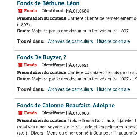
Fonds de Béthune, Léon
Fonds
Identifiant:
HA.01.0684
Carrière : Lettre de remerciement de
Présentation du contenu
(1897).
Dates
:
Majeure partie des documents trouvés entre 1897
Trouvé dans:
Archives de particuliers - Histoire coloniale
Fonds De Buyzer, ?
Fonds
Identifiant:
HA.01.0621
Carrière coloniale : Permis de condu
Présentation du contenu
Dates
:
Majeure partie des documents trouvés entre 1927 - 1
Trouvé dans:
Archives de particuliers - Histoire coloniale
Fonds de Calonne-Beaufaict, Adolphe
Fonds
Identifiant:
HA.01.0068
Trois lettres à No : Lado, 4 janvie
Présentation du contenu
(relatives à son voyage sur le Nil, Lado et les peintures rupes
(s.d.) ; Divers : Menu du diner donné à Buta pour l’inaugurat