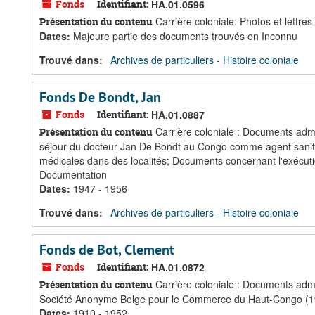
Fonds
Identifiant:
HA.01.0596
Carrière coloniale: Photos et lettr
Présentation du contenu
Dates
:
Majeure partie des documents trouvés en Inconnu
Trouvé dans:
Archives de particuliers - Histoire coloniale
Fonds De Bondt, Jan
Fonds
Identifiant:
HA.01.0887
Carrière coloniale : Documents admin
Présentation du contenu
séjour du docteur Jan De Bondt au Congo comme agent sanitai
médicales dans des localités; Documents concernant l'exécut
Documentation
Dates
:
1947 - 1956
Trouvé dans:
Archives de particuliers - Histoire coloniale
Fonds de Bot, Clement
Fonds
Identifiant:
HA.01.0872
Carrière coloniale : Documents admin
Présentation du contenu
Société Anonyme Belge pour le Commerce du Haut-Congo (
Dates
:
1910 - 1952