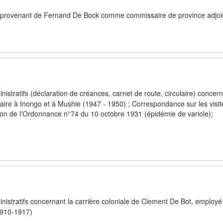
es provenant de Fernand De Bock comme commissaire de province adjoi
istratifs (déclaration de créances, carnet de route, circulaire) concern
re à Inongo et à Mushie (1947 - 1950) ; Correspondance sur les visit
ion de l'Ordonnance n°74 du 10 octobre 1931 (épidémie de variole);
istratifs concernant la carrière coloniale de Clement De Bot, employé
1910-1917)