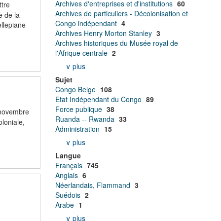
Archives d'entreprises et d'institutions
60
ttre
Archives de particuliers - Décolonisation et
e de la
Congo indépendant
4
llepiane
Archives Henry Morton Stanley
3
Archives historiques du Musée royal de
l'Afrique centrale
2
∨ plus
Sujet
Congo Belge
108
Etat Indépendant du Congo
89
Force publique
38
n novembre
Ruanda -- Rwanda
33
oloniale,
Administration
15
∨ plus
Langue
Français
745
Anglais
6
Néerlandais, Flammand
3
Suédois
2
Arabe
1
∨ plus