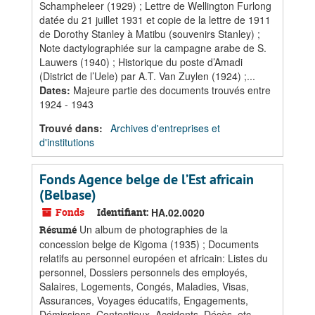
Schampheleer (1929) ; Lettre de Wellington Furlong
datée du 21 juillet 1931 et copie de la lettre de 1911
de Dorothy Stanley à Matibu (souvenirs Stanley) ;
Note dactylographiée sur la campagne arabe de S.
Lauwers (1940) ; Historique du poste d’Amadi
(District de l’Uele) par A.T. Van Zuylen (1924) ;...
Dates
:
Majeure partie des documents trouvés entre
1924 - 1943
Trouvé dans:
Archives d'entreprises et
d'institutions
Fonds Agence belge de l’Est africain
(Belbase)
Fonds
Identifiant:
HA.02.0020
Un album de photographies de la
Résumé
concession belge de Kigoma (1935) ; Documents
relatifs au personnel européen et africain: Listes du
personnel, Dossiers personnels des employés,
Salaires, Logements, Congés, Maladies, Visas,
Assurances, Voyages éducatifs, Engagements,
Démissions, Contentieux, Accidents, Décès, etc.