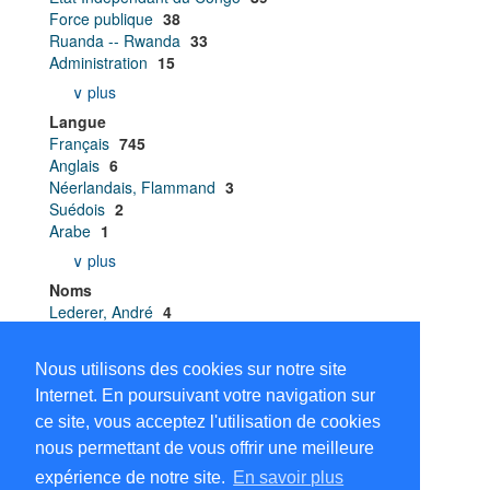
Force publique
38
Ruanda -- Rwanda
33
Administration
15
∨ plus
Langue
Français
745
Anglais
6
Néerlandais, Flammand
3
Suédois
2
Arabe
1
∨ plus
Noms
Lederer, André
4
Dembour, Marie Bénédicte
3
Luwel, Marcel
3
Nous utilisons des cookies sur notre site
Affaires indigènes et Main-d’œuvre . A.I.M.O.
2
Internet. En poursuivant votre navigation sur
Cahen, Lucien
2
ce site, vous acceptez l'utilisation de cookies
∨ plus
nous permettant de vous offrir une meilleure
expérience de notre site.
En savoir plus