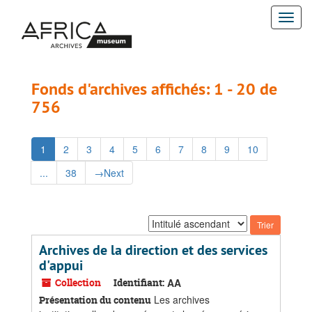
Passer
Passer
Togg
au
aux
contenu
résultats
navi
principal
Fonds d'archives affichés: 1 - 20 de
756
1
2
3
4
5
6
7
8
9
10
...
38
→
Next
Trier
par:
Archives de la direction et des services
d'appui
Collection
Identifiant:
AA
Les archives
Présentation du contenu