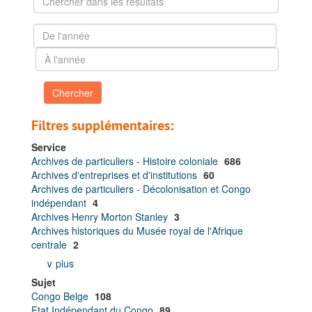
dans
les
De
résultats
l'année
À
l'année
Filtres supplémentaires:
Service
Archives de particuliers - Histoire coloniale
686
Archives d'entreprises et d'institutions
60
Archives de particuliers - Décolonisation et Congo
indépendant
4
Archives Henry Morton Stanley
3
Archives historiques du Musée royal de l'Afrique
centrale
2
∨ plus
Sujet
Congo Belge
108
Etat Indépendant du Congo
89