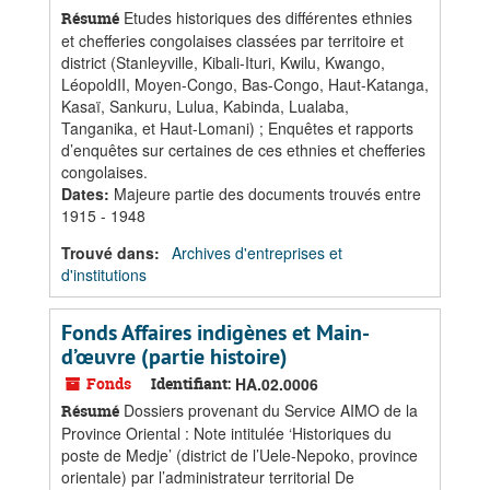
Etudes historiques des différentes ethnies
Résumé
et chefferies congolaises classées par territoire et
district (Stanleyville, Kibali-Ituri, Kwilu, Kwango,
LéopoldII, Moyen-Congo, Bas-Congo, Haut-Katanga,
Kasaï, Sankuru, Lulua, Kabinda, Lualaba,
Tanganika, et Haut-Lomani) ; Enquêtes et rapports
d’enquêtes sur certaines de ces ethnies et chefferies
congolaises.
Dates
:
Majeure partie des documents trouvés entre
1915 - 1948
Trouvé dans:
Archives d'entreprises et
d'institutions
Fonds Affaires indigènes et Main-
d’œuvre (partie histoire)
Fonds
Identifiant:
HA.02.0006
Dossiers provenant du Service AIMO de la
Résumé
Province Oriental : Note intitulée ‘Historiques du
poste de Medje’ (district de l’Uele-Nepoko, province
orientale) par l’administrateur territorial De