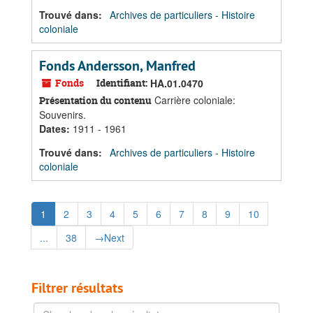
Trouvé dans:
Archives de particuliers - Histoire
coloniale
Fonds Andersson, Manfred
Fonds
Identifiant:
HA.01.0470
Carrière coloniale:
Présentation du contenu
Souvenirs.
Dates
:
1911 - 1961
Trouvé dans:
Archives de particuliers - Histoire
coloniale
1
2
3
4
5
6
7
8
9
10
...
38
→
Next
Filtrer résultats
Chercher