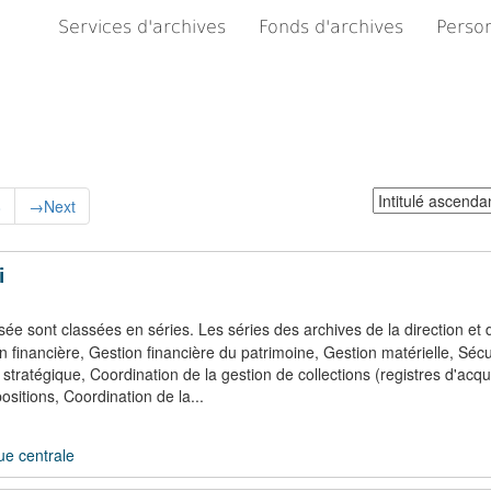
Services d'archives
Fonds d'archives
Person
Trier
8
→
Next
par:
i
sée sont classées en séries. Les séries des archives de la direction et 
n financière, Gestion financière du patrimoine, Gestion matérielle, Sécu
tratégique, Coordination de la gestion de collections (registres d'acqui
sitions, Coordination de la...
ue centrale