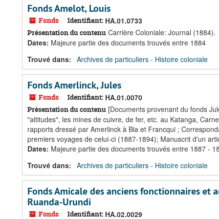
Fonds Amelot, Louis
Fonds
Identifiant:
HA.01.0733
Carrière Coloniale: Journal (1884).
Présentation du contenu
Dates
:
Majeure partie des documents trouvés entre 1884
Trouvé dans:
Archives de particuliers - Histoire coloniale
Fonds Amerlinck, Jules
Fonds
Identifiant:
HA.01.0070
[Documents provenant du fonds Jules
Présentation du contenu
"altitudes", les mines de cuivre, de fer, etc. au Katanga, Car
rapports dressé par Amerlinck à Bia et Francqui ; Corresponda
premiers voyages de celui-ci (1887-1894); Manuscrit d'un arti
Dates
:
Majeure partie des documents trouvés entre 1887 - 1
Trouvé dans:
Archives de particuliers - Histoire coloniale
Fonds Amicale des anciens fonctionnaires et a
Ruanda-Urundi
Fonds
Identifiant:
HA.02.0029