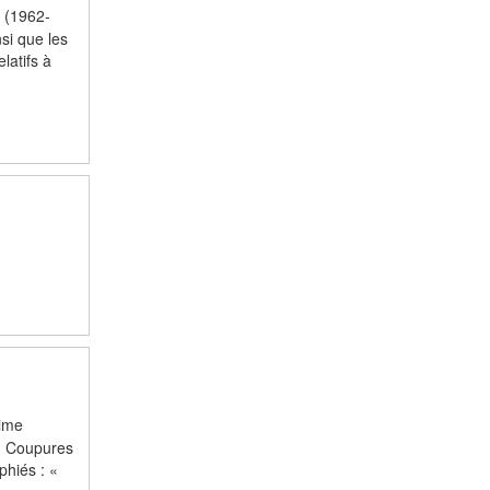
e (1962-
si que les
latifs à
time
 ; Coupures
phiés : «