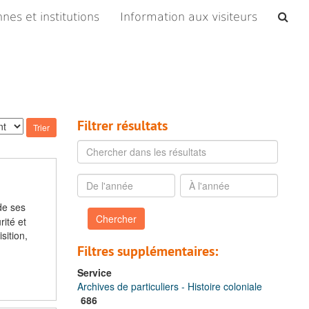
Che
nes et institutions
Information aux visiteurs
les
arc
Filtrer résultats
Chercher
dans
les
De
À
résultats
l'année
l'année
de ses
rité et
sition,
Filtres supplémentaires:
Service
Archives de particuliers - Histoire coloniale
686