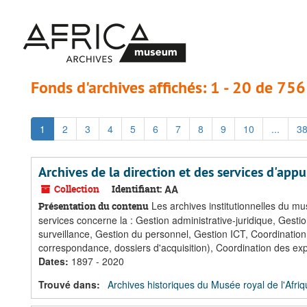
Passer
Passer
au
aux
contenu
résultats
principal
Fonds d'archives affichés: 1 - 20 de 756
1
2
3
4
5
6
7
8
9
10
...
3
Archives de la direction et des services d'appu
Collection
Identifiant:
AA
Les archives institutionnelles du mu
Présentation du contenu
services concerne la : Gestion administrative-juridique, Gestio
surveillance, Gestion du personnel, Gestion ICT, Coordination s
correspondance, dossiers d'acquisition), Coordination des expo
Dates
:
1897 - 2020
Trouvé dans:
Archives historiques du Musée royal de l'Afriq