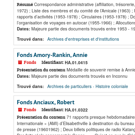
Correspondance administrative (affiliation, trésoreri
Résumé
1972) ; Liste des membres et du comité de l’Amicale (1963) 
rapports d’activités (1953-1978) ; Circulaires (1953-1978) ; Do
l’organisation de voyages en autocar (1955-1966) ; Allocution
Dates
:
Majeure partie des documents trouvés entre 1953 - 1
Trouvé dans:
Archives d'entreprises et d'institutions
Fonds Amory-Rankin, Annie
Fonds
Identifiant:
HA.01.0415
Médaille de souvenir remise à Annie
Présentation du contenu
Dates
:
Majeure partie des documents trouvés en Inconnu
Trouvé dans:
Archives de particuliers - Histoire coloniale
Fonds Anciaux, Robert
Fonds
Identifiant:
HA.01.0322
71 rapports presque hebdomadaires 
Présentation du contenu
Internationale » (AMI) d’Elisabethville à destination du bure
de presse (19601962) ; Deux billets politiques de radio Kata