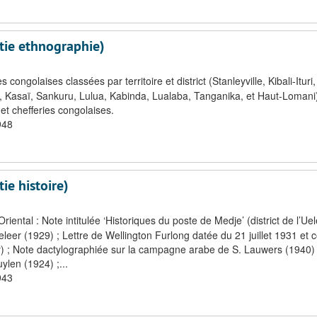
tie ethnographie)
congolaises classées par territoire et district (Stanleyville, Kibali-Ituri,
asaï, Sankuru, Lulua, Kabinda, Lualaba, Tanganika, et Haut-Lomani)
et chefferies congolaises.
948
ie histoire)
ental : Note intitulée ‘Historiques du poste de Medje’ (district de l’U
eleer (1929) ; Lettre de Wellington Furlong datée du 21 juillet 1931 et c
y) ; Note dactylographiée sur la campagne arabe de S. Lauwers (1940) 
ylen (1924) ;...
943