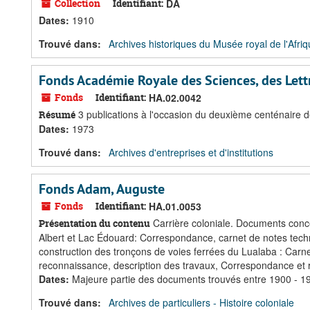
Collection
Identifiant:
DA
Dates
:
1910
Trouvé dans:
Archives historiques du Musée royal de l'Afriq
Fonds Académie Royale des Sciences, des Lett
Fonds
Identifiant:
HA.02.0042
3 publications à l'occasion du deuxième centénaire 
Résumé
Dates
:
1973
Trouvé dans:
Archives d'entreprises et d'institutions
Fonds Adam, Auguste
Fonds
Identifiant:
HA.01.0053
Carrière coloniale. Documents concer
Présentation du contenu
Albert et Lac Édouard: Correspondance, carnet de notes tec
construction des tronçons de voies ferrées du Lualaba : Carn
reconnaissance, description des travaux, Correspondance et r
Dates
:
Majeure partie des documents trouvés entre 1900 - 1
Trouvé dans:
Archives de particuliers - Histoire coloniale