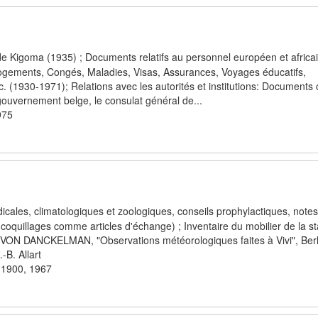
 Kigoma (1935) ; Documents relatifs au personnel européen et africai
ogements, Congés, Maladies, Visas, Assurances, Voyages éducatifs,
(1930-1971); Relations avec les autorités et institutions: Documents of
gouvernement belge, le consulat général de...
975
ales, climatologiques et zoologiques, conseils prophylactiques, notes
es coquillages comme articles d'échange) ; Inventaire du mobilier de la st
. VON DANCKELMAN, "Observations météorologiques faites à Vivi", Berl
-B. Allart
-1900, 1967