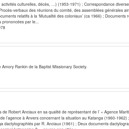
e, activités culturelles, décès, …) (1953-1971) ; Correspondance divers
; Procès-verbaux des réunions du comité, des assemblées générales ain
cuments relatifs à la ‘Mutualité des coloniaux’ (ca 1966) ; Documents re
s prononcées par le...
978
 Amory Rankin de la Baptist Missionary Society.
de Robert Anciaux en sa qualité de représentant de l’ « Agence Mari
au de l’agence à Anvers concernant la situation au Katanga (1960-1962)
nga dactylographiés par R. Anciaux (1961) ; Deux documents dactylogra