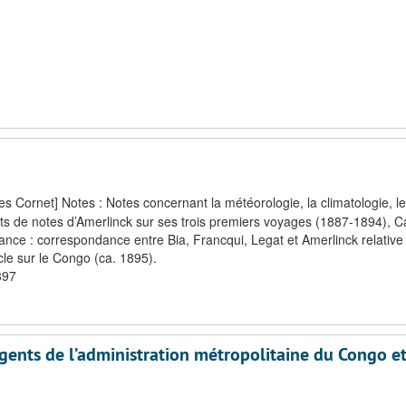
 Cornet] Notes : Notes concernant la météorologie, la climatologie, l
nets de notes d’Amerlinck sur ses trois premiers voyages (1887-1894), C
nce : correspondance entre Bia, Francqui, Legat et Amerlinck relative 
cle sur le Congo (ca. 1895).
897
gents de l’administration métropolitaine du Congo e