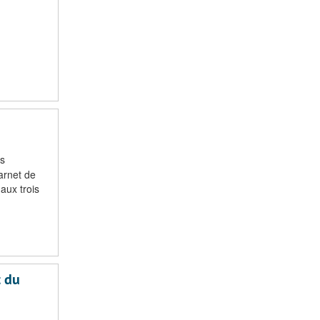
es
arnet de
aux trois
t du