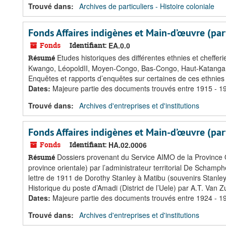
Trouvé dans:
Archives de particuliers - Histoire coloniale
Fonds Affaires indigènes et Main-d’œuvre (par
Fonds
Identifiant:
EA.0.0
Etudes historiques des différentes ethnies et chefferies 
Résumé
Kwango, LéopoldII, Moyen-Congo, Bas-Congo, Haut-Katanga, K
Enquêtes et rapports d’enquêtes sur certaines de ces ethnies 
Dates
:
Majeure partie des documents trouvés entre 1915 - 1
Trouvé dans:
Archives d'entreprises et d'institutions
Fonds Affaires indigènes et Main-d’œuvre (part
Fonds
Identifiant:
HA.02.0006
Dossiers provenant du Service AIMO de la Province Ori
Résumé
province orientale) par l’administrateur territorial De Schamph
lettre de 1911 de Dorothy Stanley à Matibu (souvenirs Stanle
Historique du poste d’Amadi (District de l’Uele) par A.T. Van Zu
Dates
:
Majeure partie des documents trouvés entre 1924 - 1
Trouvé dans:
Archives d'entreprises et d'institutions