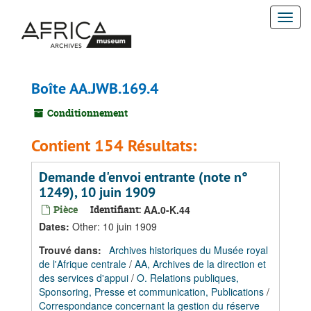
Passer
Togg
au
contenu
navi
principal
Boîte AA.JWB.169.4
Conditionnement
Contient 154 Résultats:
Demande d'envoi entrante (note n°
1249), 10 juin 1909
Pièce
Identifiant:
AA.0-K.44
Dates
:
Other: 10 juin 1909
Trouvé dans:
Archives historiques du Musée royal
de l'Afrique centrale
/
AA, Archives de la direction et
des services d'appui
/
O. Relations publiques,
Sponsoring, Presse et communication, Publications
/
Correspondance concernant la gestion du réserve